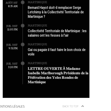
MARTINIQUE
AOÛT 1ST
8:35 AM
Bernard Hayot doit-il remplacer Serge
Letchimy à la Collectivité Territoriale de
Martinique ?
MARTINIQUE
JUIL 31ST
11:05 PM
Collectivité Territoriale de Martinique : les
salaires ont les fesses à l’air
MARTINIQUE
JUIL 31ST
9:51 PM
Gai ou pagaie il faut faire le bon choix de
voile
MARTINIQUE
JUIL 31ST
3:20 PM
𝐋𝐄𝐓𝐓𝐑𝐄 𝐎𝐔𝐕𝐄𝐑𝐓𝐄 À 𝐌𝐚𝐝𝐚𝐦𝐞
𝐈𝐬𝐚𝐛𝐞𝐥𝐥𝐞 𝐌𝐚𝐫𝐥𝐛𝐨𝐫𝐨𝐮𝐠𝐡 𝐏𝐫é𝐬𝐢𝐝𝐞𝐧𝐭𝐞 𝐝𝐞 𝐥𝐚
𝐅é𝐝é𝐫𝐚𝐭𝐢𝐨𝐧 𝐝𝐞𝐬 𝐘𝐨𝐥𝐞𝐬 𝐑𝐨𝐧𝐝𝐞𝐬 𝐝𝐞
𝐌𝐚𝐫𝐭𝐢𝐧𝐢𝐪𝐮𝐞
NTIONS LÉGALES
BACK TO TOP