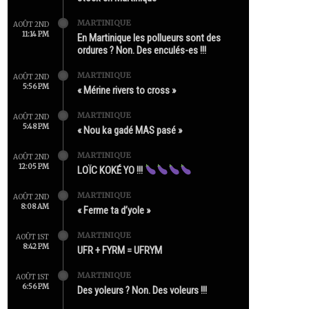
MARTINIQUE
AOÛT 2ND
11:14 PM
En Martinique les pollueurs sont des
ordures ? Non. Des enculés-es !!!
MARTINIQUE
AOÛT 2ND
5:56 PM
« Mérine rivers to cross »
MARTINIQUE
AOÛT 2ND
5:48 PM
« Nou ka gadé MAS pasé »
MARTINIQUE
AOÛT 2ND
12:05 PM
LOÏC KOKÉ YO !!!
MARTINIQUE
AOÛT 2ND
8:08 AM
« Ferme ta d’yole »
MARTINIQUE
AOÛT 1ST
8:42 PM
UFR + FYRM = UFRYM
MARTINIQUE
AOÛT 1ST
6:56 PM
Des yoleurs ? Non. Des voleurs !!!