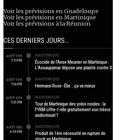
Voir les prévisions en Guadeloupe
Voir les prévisions en Martinique
Voir les prévisions à la Réunion
CES DERNIERS JOURS…
MARTINIQUE
AOÛT 5TH
7:31 PM
Écocide de l’Anse Meunier en Martinique :
L’Assaupamar dépose une plainte contre X
MARTINIQUE
AOÛT 5TH
7:16 PM
Hermann Rose -Élie …ça va mieux
MARTINIQUE
AOÛT 4TH
5:15 PM
Tour de Martinique des yoles rondes : la
FYRM offre-t-elle gratuitement son trésor
audiovisuel ?
MARTINIQUE
AOÛT 3RD
6:30 PM
Produit de 1ère nécessité en rupture de
stock en Martinique