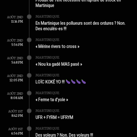
Martinique
MARTINIQUE
AOÛT 2ND
11:14 PM
En Martinique les pollueurs sont des ordures ? Non.
Des enculés-es !!!
MARTINIQUE
AOÛT 2ND
5:56 PM
« Mérine rivers to cross »
MARTINIQUE
AOÛT 2ND
5:48 PM
« Nou ka gadé MAS pasé »
MARTINIQUE
AOÛT 2ND
12:05 PM
LOÏC KOKÉ YO !!!
MARTINIQUE
AOÛT 2ND
8:08 AM
« Ferme ta d’yole »
MARTINIQUE
AOÛT 1ST
8:42 PM
UFR + FYRM = UFRYM
MARTINIQUE
AOÛT 1ST
6:56 PM
Des yoleurs ? Non. Des voleurs !!!