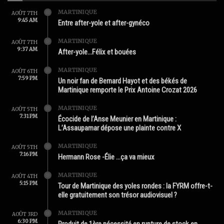
MARTINIQUE
AOÛT 7TH
9:45 AM
Entre after-yole et after-gynéco
MARTINIQUE
AOÛT 7TH
9:37 AM
After-yole…Félix et bouées
MARTINIQUE
AOÛT 6TH
7:59 PM
Un noir fan de Bernard Hayot et des békés de
Martinique remporte le Prix Antoine Crozat 2026
MARTINIQUE
AOÛT 5TH
7:31 PM
Écocide de l’Anse Meunier en Martinique :
L’Assaupamar dépose une plainte contre X
MARTINIQUE
AOÛT 5TH
7:16 PM
Hermann Rose -Élie …ça va mieux
MARTINIQUE
AOÛT 4TH
5:15 PM
Tour de Martinique des yoles rondes : la FYRM offre-t-
elle gratuitement son trésor audiovisuel ?
MARTINIQUE
AOÛT 3RD
6:30 PM
Produit de 1ère nécessité en rupture de stock en