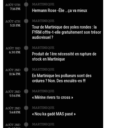
MARTINIQUE
AOÛT 5TH
7:16 PM
Hermann Rose -Élie …ça va mieux
MARTINIQUE
AOÛT 4TH
5:15 PM
Tour de Martinique des yoles rondes : la
FYRM offre-t-elle gratuitement son trésor
audiovisuel ?
MARTINIQUE
AOÛT 3RD
6:30 PM
Produit de 1ère nécessité en rupture de
stock en Martinique
MARTINIQUE
AOÛT 2ND
11:14 PM
En Martinique les pollueurs sont des
ordures ? Non. Des enculés-es !!!
MARTINIQUE
AOÛT 2ND
5:56 PM
« Mérine rivers to cross »
MARTINIQUE
AOÛT 2ND
5:48 PM
« Nou ka gadé MAS pasé »
MARTINIQUE
AOÛT 2ND