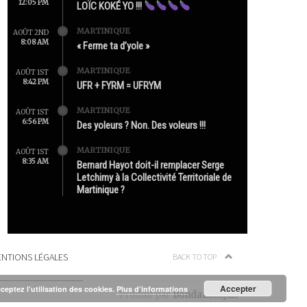
12:05 PM
LOÏC KOKÉ YO !!!
MARTINIQUE
AOÛT 2ND
8:08 AM
« Ferme ta d’yole »
MARTINIQUE
AOÛT 1ST
8:42 PM
UFR + FYRM = UFRYM
MARTINIQUE
AOÛT 1ST
6:56 PM
Des yoleurs ? Non. Des voleurs !!!
MARTINIQUE
AOÛT 1ST
8:35 AM
Bernard Hayot doit-il remplacer Serge
Letchimy à la Collectivité Territoriale de
Martinique ?
NTIONS LÉGALES
BACK TO TOP
Accepter
cceptez l’utilisation des cookies.
Plus d’informations
Produit par
Bondamanjak