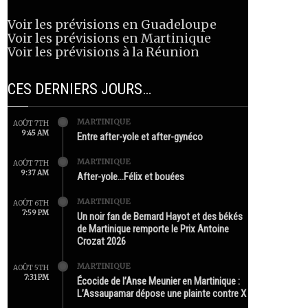
Voir les prévisions en Guadeloupe
Voir les prévisions en Martinique
Voir les prévisions à la Réunion
CES DERNIERS JOURS…
MARTINIQUE
AOÛT 7TH
9:45 AM
Entre after-yole et after-gynéco
MARTINIQUE
AOÛT 7TH
9:37 AM
After-yole…Félix et bouées
MARTINIQUE
AOÛT 6TH
7:59 PM
Un noir fan de Bernard Hayot et des békés
de Martinique remporte le Prix Antoine
Crozat 2026
MARTINIQUE
AOÛT 5TH
7:31 PM
Écocide de l’Anse Meunier en Martinique :
L’Assaupamar dépose une plainte contre X