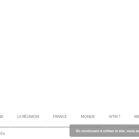
NE
LA RÉUNION
FRANCE
MONDE
WTM ?
ME
En continuant à utiliser le site, vous a
vés