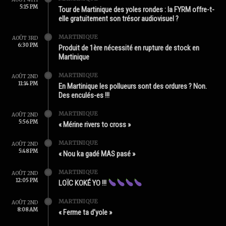
5:15 PM
Tour de Martinique des yoles rondes : la FYRM offre-t-
elle gratuitement son trésor audiovisuel ?
MARTINIQUE
AOÛT 3RD
6:30 PM
Produit de 1ère nécessité en rupture de stock en
Martinique
MARTINIQUE
AOÛT 2ND
11:14 PM
En Martinique les pollueurs sont des ordures ? Non.
Des enculés-es !!!
MARTINIQUE
AOÛT 2ND
5:56 PM
« Mérine rivers to cross »
MARTINIQUE
AOÛT 2ND
5:48 PM
« Nou ka gadé MAS pasé »
MARTINIQUE
AOÛT 2ND
12:05 PM
LOÏC KOKÉ YO !!!
MARTINIQUE
AOÛT 2ND
8:08 AM
« Ferme ta d’yole »