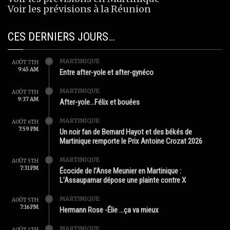
Voir les prévisions à la Réunion
CES DERNIERS JOURS…
MARTINIQUE
AOÛT 7TH
9:45 AM
Entre after-yole et after-gynéco
MARTINIQUE
AOÛT 7TH
9:37 AM
After-yole…Félix et bouées
MARTINIQUE
AOÛT 6TH
7:59 PM
Un noir fan de Bernard Hayot et des békés de
Martinique remporte le Prix Antoine Crozat 2026
MARTINIQUE
AOÛT 5TH
7:31 PM
Écocide de l’Anse Meunier en Martinique :
L’Assaupamar dépose une plainte contre X
MARTINIQUE
AOÛT 5TH
7:16 PM
Hermann Rose -Élie …ça va mieux
MARTINIQUE
AOÛT 4TH