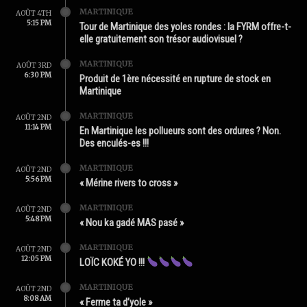
MARTINIQUE
AOÛT 4TH
5:15 PM
Tour de Martinique des yoles rondes : la FYRM offre-t-
elle gratuitement son trésor audiovisuel ?
MARTINIQUE
AOÛT 3RD
6:30 PM
Produit de 1ère nécessité en rupture de stock en
Martinique
MARTINIQUE
AOÛT 2ND
11:14 PM
En Martinique les pollueurs sont des ordures ? Non.
Des enculés-es !!!
MARTINIQUE
AOÛT 2ND
5:56 PM
« Mérine rivers to cross »
MARTINIQUE
AOÛT 2ND
5:48 PM
« Nou ka gadé MAS pasé »
MARTINIQUE
AOÛT 2ND
12:05 PM
LOÏC KOKÉ YO !!!
MARTINIQUE
AOÛT 2ND
8:08 AM
« Ferme ta d’yole »