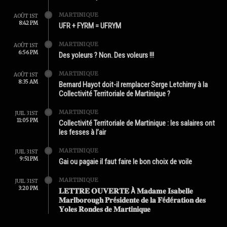
MARTINIQUE
AOÛT 1ST
8:42 PM
UFR + FYRM = UFRYM
MARTINIQUE
AOÛT 1ST
6:56 PM
Des yoleurs ? Non. Des voleurs !!!
MARTINIQUE
AOÛT 1ST
8:35 AM
Bernard Hayot doit-il remplacer Serge Letchimy à la
Collectivité Territoriale de Martinique ?
MARTINIQUE
JUIL 31ST
11:05 PM
Collectivité Territoriale de Martinique : les salaires ont
les fesses à l’air
MARTINIQUE
JUIL 31ST
9:51 PM
Gai ou pagaie il faut faire le bon choix de voile
MARTINIQUE
JUIL 31ST
3:20 PM
𝐋𝐄𝐓𝐓𝐑𝐄 𝐎𝐔𝐕𝐄𝐑𝐓𝐄 À 𝐌𝐚𝐝𝐚𝐦𝐞 𝐈𝐬𝐚𝐛𝐞𝐥𝐥𝐞
𝐌𝐚𝐫𝐥𝐛𝐨𝐫𝐨𝐮𝐠𝐡 𝐏𝐫é𝐬𝐢𝐝𝐞𝐧𝐭𝐞 𝐝𝐞 𝐥𝐚 𝐅é𝐝é𝐫𝐚𝐭𝐢𝐨𝐧 𝐝𝐞𝐬
𝐘𝐨𝐥𝐞𝐬 𝐑𝐨𝐧𝐝𝐞𝐬 𝐝𝐞 𝐌𝐚𝐫𝐭𝐢𝐧𝐢𝐪𝐮𝐞