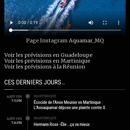
Page Instagram
Aquamar_MQ
Voir les prévisions en Guadeloupe
Voir les prévisions en Martinique
Voir les prévisions à la Réunion
CES DERNIERS JOURS…
MARTINIQUE
AOÛT 5TH
7:31 PM
Écocide de l’Anse Meunier en Martinique :
L’Assaupamar dépose une plainte contre X
MARTINIQUE
AOÛT 5TH
7:16 PM
Hermann Rose -Élie …ça va mieux