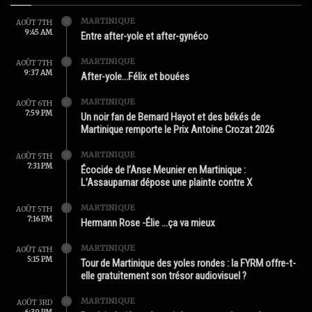
MARTINIQUE
AOÛT 7TH
9:45 AM
Entre after-yole et after-gynéco
MARTINIQUE
AOÛT 7TH
9:37 AM
After-yole…Félix et bouées
MARTINIQUE
AOÛT 6TH
7:59 PM
Un noir fan de Bernard Hayot et des békés de
Martinique remporte le Prix Antoine Crozat 2026
MARTINIQUE
AOÛT 5TH
7:31 PM
Écocide de l’Anse Meunier en Martinique :
L’Assaupamar dépose une plainte contre X
MARTINIQUE
AOÛT 5TH
7:16 PM
Hermann Rose -Élie …ça va mieux
MARTINIQUE
AOÛT 4TH
5:15 PM
Tour de Martinique des yoles rondes : la FYRM offre-t-
elle gratuitement son trésor audiovisuel ?
MARTINIQUE
AOÛT 3RD