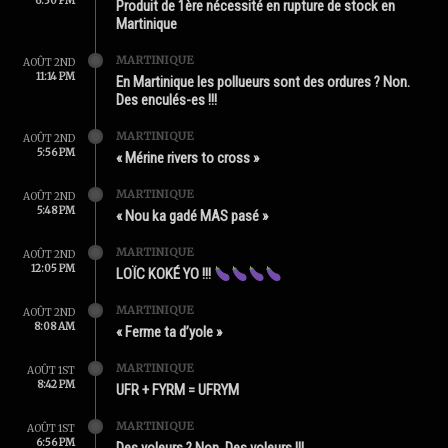
6:30 PM
Produit de 1ère nécessité en rupture de stock en
Martinique
MARTINIQUE
AOÛT 2ND
11:14 PM
En Martinique les pollueurs sont des ordures ? Non.
Des enculés-es !!!
MARTINIQUE
AOÛT 2ND
5:56 PM
« Mérine rivers to cross »
MARTINIQUE
AOÛT 2ND
5:48 PM
« Nou ka gadé MAS pasé »
MARTINIQUE
AOÛT 2ND
12:05 PM
LOÏC KOKÉ YO !!!
MARTINIQUE
AOÛT 2ND
8:08 AM
« Ferme ta d’yole »
MARTINIQUE
AOÛT 1ST
8:42 PM
UFR + FYRM = UFRYM
MARTINIQUE
AOÛT 1ST
6:56 PM