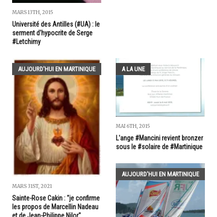
MARS 13TH, 2015
Université des Antilles (#UA) : le
serment d'hypocrite de Serge
#Letchimy
AUJOURD'HUI EN MARTINIQUE
A LA UNE
MAI 6TH, 2015
L'ange #Mancini revient bronzer
sous le #solaire de #Martinique
AUJOURD'HUI EN MARTINIQUE
MARS 31ST, 2021
Sainte-Rose Cakin : "je confirme
les propos de Marcellin Nadeau
et de Jean-Philippe Nilor"