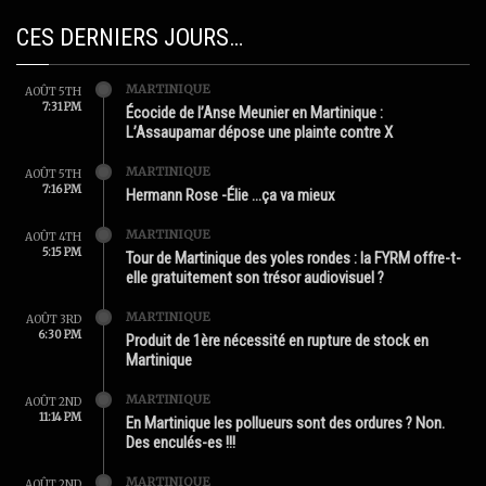
CES DERNIERS JOURS…
MARTINIQUE
AOÛT 5TH
7:31 PM
Écocide de l’Anse Meunier en Martinique :
L’Assaupamar dépose une plainte contre X
MARTINIQUE
AOÛT 5TH
7:16 PM
Hermann Rose -Élie …ça va mieux
MARTINIQUE
AOÛT 4TH
5:15 PM
Tour de Martinique des yoles rondes : la FYRM offre-t-
elle gratuitement son trésor audiovisuel ?
MARTINIQUE
AOÛT 3RD
6:30 PM
Produit de 1ère nécessité en rupture de stock en
Martinique
MARTINIQUE
AOÛT 2ND
11:14 PM
En Martinique les pollueurs sont des ordures ? Non.
Des enculés-es !!!
MARTINIQUE
AOÛT 2ND