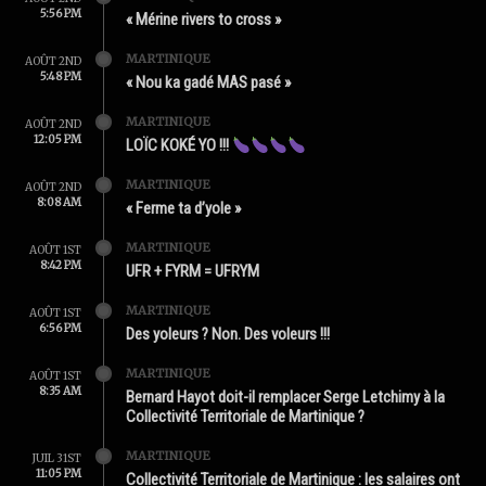
5:56 PM
« Mérine rivers to cross »
MARTINIQUE
AOÛT 2ND
5:48 PM
« Nou ka gadé MAS pasé »
MARTINIQUE
AOÛT 2ND
12:05 PM
LOÏC KOKÉ YO !!!
MARTINIQUE
AOÛT 2ND
8:08 AM
« Ferme ta d’yole »
MARTINIQUE
AOÛT 1ST
8:42 PM
UFR + FYRM = UFRYM
MARTINIQUE
AOÛT 1ST
6:56 PM
Des yoleurs ? Non. Des voleurs !!!
MARTINIQUE
AOÛT 1ST
8:35 AM
Bernard Hayot doit-il remplacer Serge Letchimy à la
Collectivité Territoriale de Martinique ?
MARTINIQUE
JUIL 31ST
11:05 PM
Collectivité Territoriale de Martinique : les salaires ont