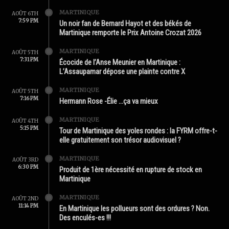
MARTINIQUE
AOÛT 6TH
7:59 PM
Un noir fan de Bernard Hayot et des békés de
Martinique remporte le Prix Antoine Crozat 2026
MARTINIQUE
AOÛT 5TH
7:31 PM
Écocide de l’Anse Meunier en Martinique :
L’Assaupamar dépose une plainte contre X
MARTINIQUE
AOÛT 5TH
7:16 PM
Hermann Rose -Élie …ça va mieux
MARTINIQUE
AOÛT 4TH
5:15 PM
Tour de Martinique des yoles rondes : la FYRM offre-t-
elle gratuitement son trésor audiovisuel ?
MARTINIQUE
AOÛT 3RD
6:30 PM
Produit de 1ère nécessité en rupture de stock en
Martinique
MARTINIQUE
AOÛT 2ND
11:14 PM
En Martinique les pollueurs sont des ordures ? Non.
Des enculés-es !!!