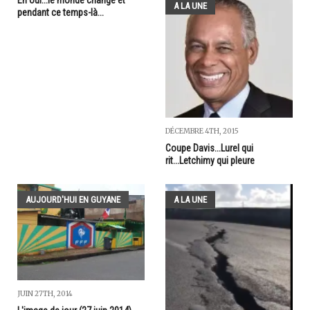
Eh oui...le monde change et
A LA UNE
pendant ce temps-là...
DÉCEMBRE 4TH, 2015
Coupe Davis...Lurel qui
rit...Letchimy qui pleure
AUJOURD'HUI EN GUYANE
A LA UNE
JUIN 27TH, 2014