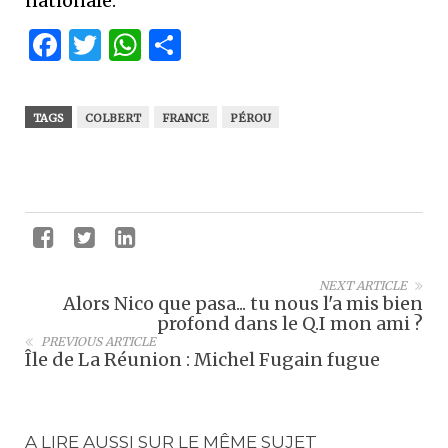
nationale.
Facebook
Twitter
WhatsApp
Partager
TAGS
COLBERT
FRANCE
PÉROU
NEXT ARTICLE
Alors Nico que pasa... tu nous l'a mis bien
profond dans le Q.I mon ami ?
PREVIOUS ARTICLE
Île de La Réunion : Michel Fugain fugue
A LIRE AUSSI SUR LE MÊME SUJET