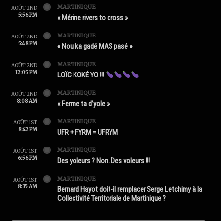
MARTINIQUE
AOÛT 2ND
5:56 PM
« Mérine rivers to cross »
MARTINIQUE
AOÛT 2ND
5:48 PM
« Nou ka gadé MAS pasé »
MARTINIQUE
AOÛT 2ND
12:05 PM
LOÏC KOKÉ YO !!!
MARTINIQUE
AOÛT 2ND
8:08 AM
« Ferme ta d’yole »
MARTINIQUE
AOÛT 1ST
8:42 PM
UFR + FYRM = UFRYM
MARTINIQUE
AOÛT 1ST
6:56 PM
Des yoleurs ? Non. Des voleurs !!!
MARTINIQUE
AOÛT 1ST
8:35 AM
Bernard Hayot doit-il remplacer Serge Letchimy à la
Collectivité Territoriale de Martinique ?