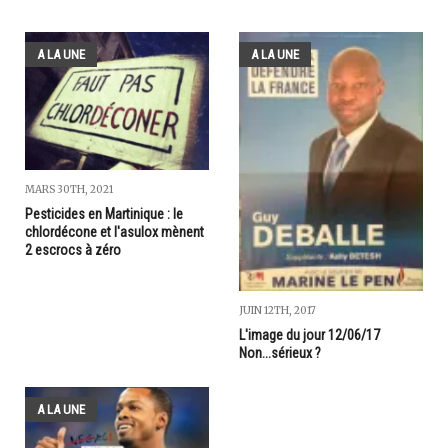
A LA UNE
A LA UNE
MARS 30TH, 2021
Pesticides en Martinique : le
chlordécone et l'asulox mènent
2 escrocs à zéro
JUIN 12TH, 2017
L'image du jour 12/06/17
Non...sérieux ?
A LA UNE