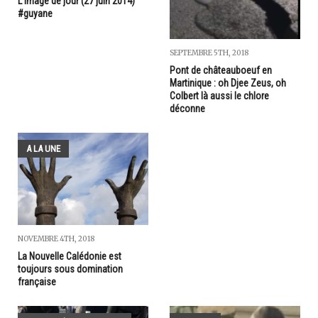
L'image de jour (27 juin 2014)
#guyane
SEPTEMBRE 5TH, 2018
Pont de châteauboeuf en
Martinique : oh Djee Zeus, oh
Colbert là aussi le chlore
déconne
A LA UNE
NOVEMBRE 4TH, 2018
La Nouvelle Calédonie est
toujours sous domination
française