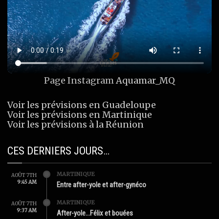
Page Instagram
Aquamar_MQ
Voir les prévisions en Guadeloupe
Voir les prévisions en Martinique
Voir les prévisions à la Réunion
CES DERNIERS JOURS…
MARTINIQUE
AOÛT 7TH
9:45 AM
Entre after-yole et after-gynéco
MARTINIQUE
AOÛT 7TH
9:37 AM
After-yole…Félix et bouées