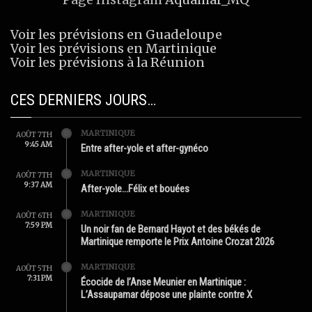
Voir les prévisions en Guadeloupe
Voir les prévisions en Martinique
Voir les prévisions à la Réunion
CES DERNIERS JOURS…
MARTINIQUE
AOÛT 7TH
9:45 AM
Entre after-yole et after-gynéco
MARTINIQUE
AOÛT 7TH
9:37 AM
After-yole…Félix et bouées
MARTINIQUE
AOÛT 6TH
7:59 PM
Un noir fan de Bernard Hayot et des békés de
Martinique remporte le Prix Antoine Crozat 2026
MARTINIQUE
AOÛT 5TH
7:31 PM
Écocide de l’Anse Meunier en Martinique :
L’Assaupamar dépose une plainte contre X