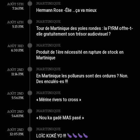
MARTINIQUE
AOÛT 5TH
7:16 PM
Hermann Rose -Élie …ça va mieux
MARTINIQUE
AOÛT 4TH
5:15 PM
Tour de Martinique des yoles rondes : la FYRM offre-t-
elle gratuitement son trésor audiovisuel ?
MARTINIQUE
AOÛT 3RD
6:30 PM
Produit de 1ère nécessité en rupture de stock en
Martinique
MARTINIQUE
AOÛT 2ND
11:14 PM
En Martinique les pollueurs sont des ordures ? Non.
Des enculés-es !!!
MARTINIQUE
AOÛT 2ND
5:56 PM
« Mérine rivers to cross »
MARTINIQUE
AOÛT 2ND
5:48 PM
« Nou ka gadé MAS pasé »
MARTINIQUE
AOÛT 2ND
12:05 PM
LOÏC KOKÉ YO !!!