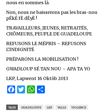
nous en sommes là.
Non, nous ne baisserons pas les bras-nou
pÉkÉ fÈ dÈyÈ !
TRAVAILLEURS, JEUNES, RETRAITÉS,
CHÔMEURS, PEUPLE DE GUADELOUPE
REFUSONS LE MÉPRIS – REFUSONS
L’INDIGNITÉ
PRÉPARONS LA MOBILISATION !
GWADLOUP SÉ TAN NOU – APA TA YO
LKP, Lapwent 16 Oktòb 2013
Facebook
Twitter
WhatsApp
Partager
TAGS
GUADELOUPE
LKP
VALLS
VIOLENCE