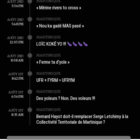
MARTINIQUE
AOÛT 2ND
5:56 PM
« Mérine rivers to cross »
MARTINIQUE
AOÛT 2ND
5:48 PM
« Nou ka gadé MAS pasé »
MARTINIQUE
AOÛT 2ND
12:05 PM
LOÏC KOKÉ YO !!!
MARTINIQUE
AOÛT 2ND
8:08 AM
« Ferme ta d’yole »
MARTINIQUE
AOÛT 1ST
8:42 PM
UFR + FYRM = UFRYM
MARTINIQUE
AOÛT 1ST
6:56 PM
Des yoleurs ? Non. Des voleurs !!!
MARTINIQUE
AOÛT 1ST
8:35 AM
Bernard Hayot doit-il remplacer Serge Letchimy à la
Collectivité Territoriale de Martinique ?