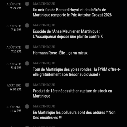
MARTINIQUE
AOÛT 6TH
7:59 PM
Un noir fan de Bernard Hayot et des békés de
Martinique remporte le Prix Antoine Crozat 2026
MARTINIQUE
AOÛT 5TH
7:31 PM
Écocide de l’Anse Meunier en Martinique :
L’Assaupamar dépose une plainte contre X
MARTINIQUE
AOÛT 5TH
7:16 PM
Hermann Rose -Élie …ça va mieux
MARTINIQUE
AOÛT 4TH
5:15 PM
Tour de Martinique des yoles rondes : la FYRM offre-t-
elle gratuitement son trésor audiovisuel ?
MARTINIQUE
AOÛT 3RD
6:30 PM
Produit de 1ère nécessité en rupture de stock en
Martinique
MARTINIQUE
AOÛT 2ND
11:14 PM
En Martinique les pollueurs sont des ordures ? Non.
Des enculés-es !!!