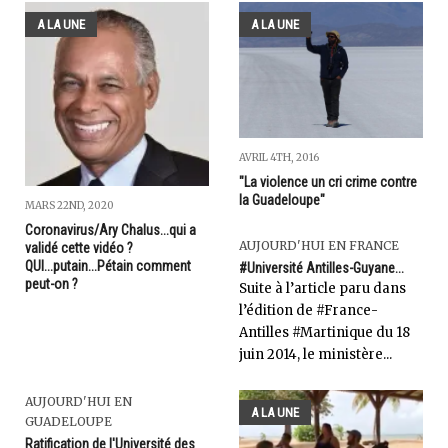
A LA UNE
A LA UNE
AVRIL 4TH, 2016
"La violence un cri crime contre
la Guadeloupe"
MARS 22ND, 2020
Coronavirus/Ary Chalus...qui a
AUJOURD'HUI EN FRANCE
validé cette vidéo ?
QUI...putain...Pétain comment
#Université Antilles-Guyane...
peut-on ?
Suite à l’article paru dans
l’édition de #France-
Antilles #Martinique du 18
juin 2014, le ministère...
AUJOURD'HUI EN
A LA UNE
GUADELOUPE
Ratification de l'Université des