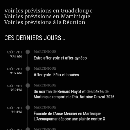
Voir les prévisions en Guadeloupe
Voir les prévisions en Martinique
Voir les prévisions à la Réunion
CES DERNIERS JOURS…
MARTINIQUE
AOÛT 7TH
9:45 AM
Entre after-yole et after-gynéco
MARTINIQUE
AOÛT 7TH
9:37 AM
After-yole…Félix et bouées
MARTINIQUE
AOÛT 6TH
7:59 PM
Un noir fan de Bernard Hayot et des békés de
Martinique remporte le Prix Antoine Crozat 2026
MARTINIQUE
AOÛT 5TH
7:31 PM
Écocide de l’Anse Meunier en Martinique :
L’Assaupamar dépose une plainte contre X
MARTINIQUE