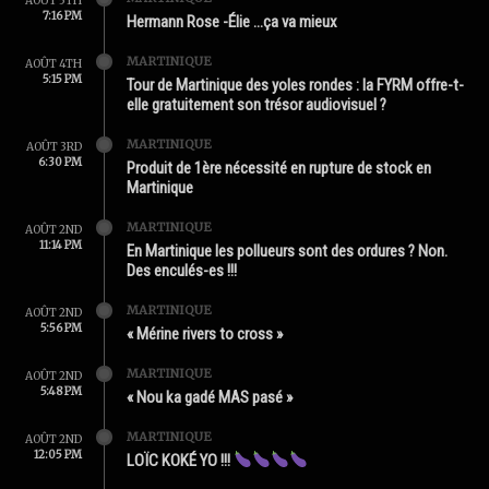
AOÛT 5TH
7:16 PM
Hermann Rose -Élie …ça va mieux
MARTINIQUE
AOÛT 4TH
5:15 PM
Tour de Martinique des yoles rondes : la FYRM offre-t-
elle gratuitement son trésor audiovisuel ?
MARTINIQUE
AOÛT 3RD
6:30 PM
Produit de 1ère nécessité en rupture de stock en
Martinique
MARTINIQUE
AOÛT 2ND
11:14 PM
En Martinique les pollueurs sont des ordures ? Non.
Des enculés-es !!!
MARTINIQUE
AOÛT 2ND
5:56 PM
« Mérine rivers to cross »
MARTINIQUE
AOÛT 2ND
5:48 PM
« Nou ka gadé MAS pasé »
MARTINIQUE
AOÛT 2ND
12:05 PM
LOÏC KOKÉ YO !!!