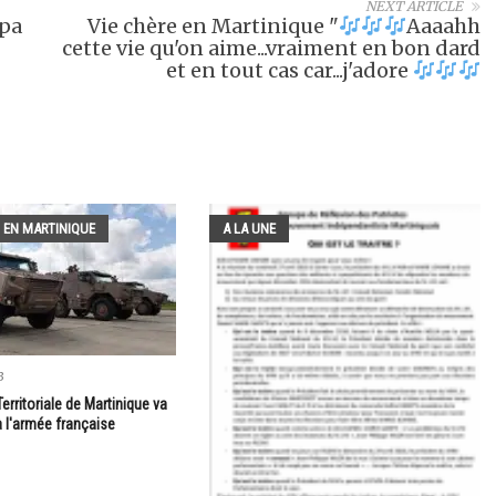
NEXT ARTICLE
ipa
Vie chère en Martinique "
Aaaahh
cette vie qu'on aime...vraiment en bon dard
et en tout cas car...j'adore
 EN MARTINIQUE
A LA UNE
3
Territoriale de Martinique va
 à l'armée française