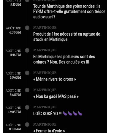
AOÛT 4TH
5:15 PM
Tour de Martinique des yoles rondes : la
FYRM offre-t-elle gratuitement son trésor
audiovisuel ?
MARTINIQUE
AOÛT 3RD
6:30 PM
Produit de 1ère nécessité en rupture de
stock en Martinique
MARTINIQUE
AOÛT 2ND
11:14 PM
En Martinique les pollueurs sont des
ordures ? Non. Des enculés-es !!!
MARTINIQUE
AOÛT 2ND
5:56 PM
« Mérine rivers to cross »
MARTINIQUE
AOÛT 2ND
5:48 PM
« Nou ka gadé MAS pasé »
MARTINIQUE
AOÛT 2ND
12:05 PM
LOÏC KOKÉ YO !!!
MARTINIQUE
AOÛT 2ND
8:08 AM
« Ferme ta d’yole »