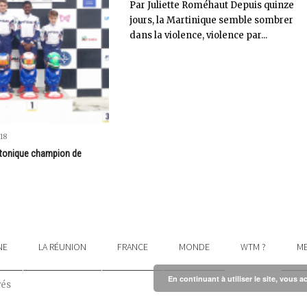
Par Juliette Roméhaut Depuis quinze
jours, la Martinique semble sombrer
dans la violence, violence par...
18
n tonique champion de
NE
LA RÉUNION
FRANCE
MONDE
WTM ?
ME
En continuant à utiliser le site, vous a
vés