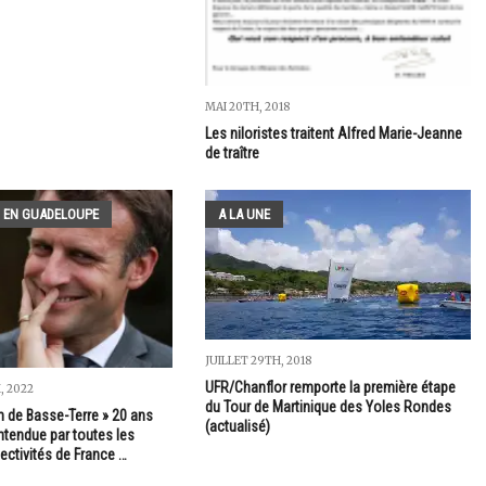
MAI 20TH, 2018
Les niloristes traitent Alfred Marie-Jeanne
de traître
 EN GUADELOUPE
A LA UNE
JUILLET 29TH, 2018
UFR/Chanflor remporte la première étape
, 2022
du Tour de Martinique des Yoles Rondes
n de Basse-Terre » 20 ans
(actualisé)
ntendue par toutes les
ectivités de France …