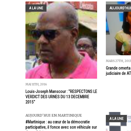
A LA UNE
AUJOURD'HUI
MARS 27TH, 201
Grande omerta 
judiciaire de A
MAI 11TH, 2016
Louis-Joseph Manscour : "RESPECTONS LE
VERDICT DES URNES DU 13 DECEMBRE
2015"
AUJOURD'HUI EN MARTINIQUE
A LA UNE
#Martinique : au cœur de la démocratie
participative, il fonce avec son véhicule sur