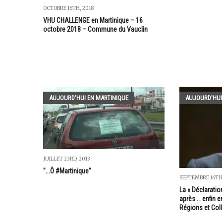
OCTOBRE 16TH, 2018
VHU CHALLENGE en Martinique – 16
octobre 2018 – Commune du Vauclin
AUJOURD'HUI EN MARTINIQUE
AUJOURD'HUI
JUILLET 23RD, 2013
"...Ô #Martinique"
SEPTEMBRE 16TH
La « Déclaratio
après … enfin e
Régions et Coll