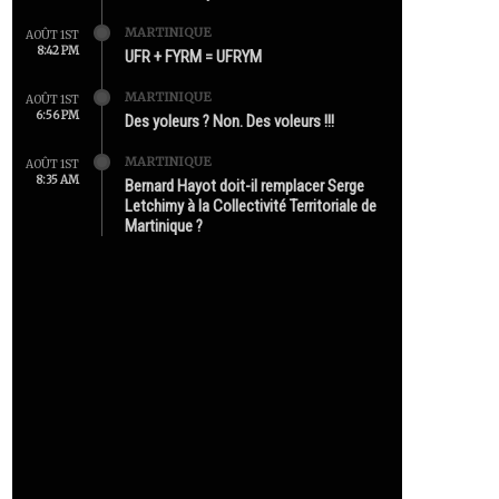
MARTINIQUE
AOÛT 1ST
8:42 PM
UFR + FYRM = UFRYM
MARTINIQUE
AOÛT 1ST
6:56 PM
Des yoleurs ? Non. Des voleurs !!!
MARTINIQUE
AOÛT 1ST
8:35 AM
Bernard Hayot doit-il remplacer Serge
Letchimy à la Collectivité Territoriale de
Martinique ?