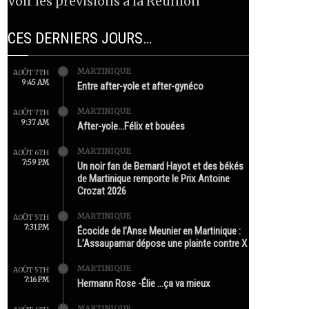
Voir les prévisions à la Réunion
CES DERNIERS JOURS…
MARTINIQUE
AOÛT 7TH
9:45 AM
Entre after-yole et after-gynéco
MARTINIQUE
AOÛT 7TH
9:37 AM
After-yole…Félix et bouées
MARTINIQUE
AOÛT 6TH
7:59 PM
Un noir fan de Bernard Hayot et des békés
de Martinique remporte le Prix Antoine
Crozat 2026
MARTINIQUE
AOÛT 5TH
7:31 PM
Écocide de l’Anse Meunier en Martinique :
L’Assaupamar dépose une plainte contre X
MARTINIQUE
AOÛT 5TH
7:16 PM
Hermann Rose -Élie …ça va mieux
MARTINIQUE