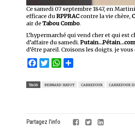
Ce samedi 07 septembre 1847, en Martini
efficace du
RPPRAC
contre la vie chère,
C
air de
Tabou Combo
.
L’hypermarché qui vend cher et qui est c
d’affaire du samedi.
Putain…Pétain…com
d’être pareil. Croisons les doigts. je vous
Facebook
Twitter
WhatsApp
Partager
TAGS
BERNARD HAYOT
CARREFOUR
CARREFOUR D
Partagez l'info