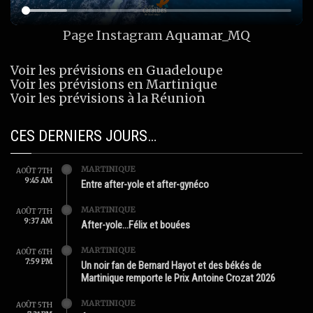
Page Instagram
Aquamar_MQ
Voir les prévisions en Guadeloupe
Voir les prévisions en Martinique
Voir les prévisions à la Réunion
CES DERNIERS JOURS…
MARTINIQUE
AOÛT 7TH
9:45 AM
Entre after-yole et after-gynéco
MARTINIQUE
AOÛT 7TH
9:37 AM
After-yole…Félix et bouées
MARTINIQUE
AOÛT 6TH
7:59 PM
Un noir fan de Bernard Hayot et des békés de
Martinique remporte le Prix Antoine Crozat 2026
MARTINIQUE
AOÛT 5TH