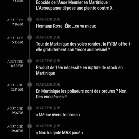
7:31 PM
Écocide de l’Anse Meunier en Martinique :
L’Assaupamar dépose une plainte contre X
MARTINIQUE
AOÛT 5TH
7:16 PM
Hermann Rose -Élie …ça va mieux
MARTINIQUE
AOÛT 4TH
5:15 PM
Tour de Martinique des yoles rondes : la FYRM offre-t-
elle gratuitement son trésor audiovisuel ?
MARTINIQUE
AOÛT 3RD
6:30 PM
Produit de 1ère nécessité en rupture de stock en
Martinique
MARTINIQUE
AOÛT 2ND
11:14 PM
En Martinique les pollueurs sont des ordures ? Non.
Des enculés-es !!!
MARTINIQUE
AOÛT 2ND
5:56 PM
« Mérine rivers to cross »
MARTINIQUE
AOÛT 2ND
5:48 PM
« Nou ka gadé MAS pasé »