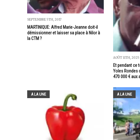
SEPTEMBRE 5TH, 2017
MARTINIQUE: Alfred Marie-Jeanne doit-il
démissionner et laisser sa place à Nilor à
la CTM ?
AOÛT 11TH, 2025
Et pendant ce t
Yoles Rondes d
470 000 € aux a
A LA UNE
A LA UNE