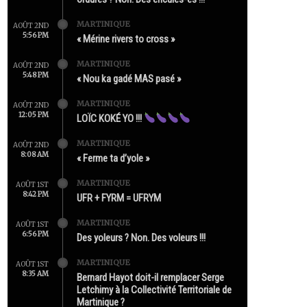
MARTINIQUE
AOÛT 2ND
5:56 PM
« Mérine rivers to cross »
MARTINIQUE
AOÛT 2ND
5:48 PM
« Nou ka gadé MAS pasé »
MARTINIQUE
AOÛT 2ND
12:05 PM
LOÏC KOKÉ YO !!!
MARTINIQUE
AOÛT 2ND
8:08 AM
« Ferme ta d’yole »
MARTINIQUE
AOÛT 1ST
8:42 PM
UFR + FYRM = UFRYM
MARTINIQUE
AOÛT 1ST
6:56 PM
Des yoleurs ? Non. Des voleurs !!!
MARTINIQUE
AOÛT 1ST
8:35 AM
Bernard Hayot doit-il remplacer Serge
Letchimy à la Collectivité Territoriale de
Martinique ?