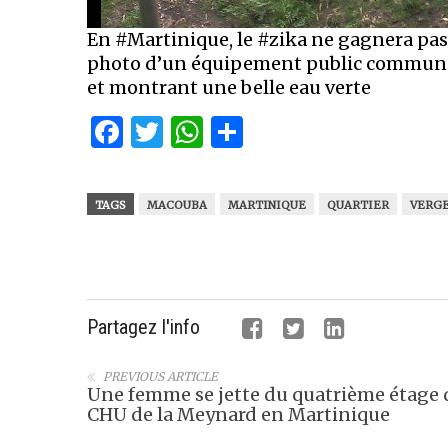
En #Martinique, le #zika ne gagnera pas
photo d’un équipement public communal
et montrant une belle eau verte
Facebook
Twitter
WhatsApp
Partager
TAGS
MACOUBA
MARTINIQUE
QUARTIER
VERG
Partagez l'info
PREVIOUS ARTICLE
Une femme se jette du quatrième étage 
CHU de la Meynard en Martinique