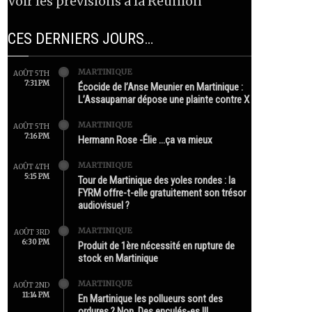
Voir les prévisions à la Réunion
CES DERNIERS JOURS…
MARTINIQUE
AOÛT 5TH
7:31 PM
Écocide de l’Anse Meunier en Martinique :
L’Assaupamar dépose une plainte contre X
MARTINIQUE
AOÛT 5TH
7:16 PM
Hermann Rose -Élie …ça va mieux
MARTINIQUE
AOÛT 4TH
5:15 PM
Tour de Martinique des yoles rondes : la
FYRM offre-t-elle gratuitement son trésor
audiovisuel ?
MARTINIQUE
AOÛT 3RD
6:30 PM
Produit de 1ère nécessité en rupture de
stock en Martinique
MARTINIQUE
AOÛT 2ND
11:14 PM
En Martinique les pollueurs sont des
ordures ? Non. Des enculés-es !!!