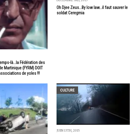
DÉCEMBRE 3RD, 2015
Oh Djee Zeus...By low law...il faut sauver le
soldat Ceregmia
emps-là...la Fédération des
e Martinique (FYRM) DOIT
ssociations de yoles !!!
CULTURE
JUIN 13TH, 2015