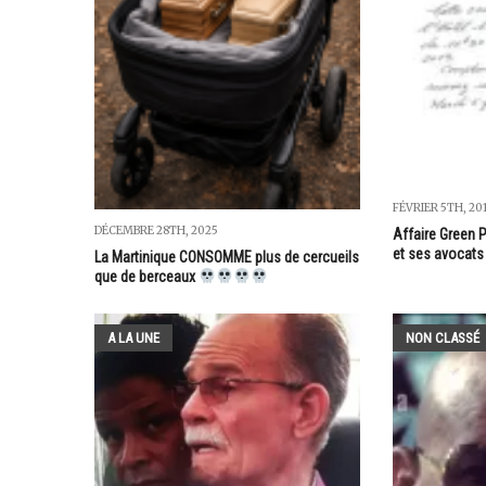
FÉVRIER 5TH, 20
DÉCEMBRE 28TH, 2025
Affaire Green P
et ses avocats 
La Martinique CONSOMME plus de cercueils
que de berceaux
A LA UNE
NON CLASSÉ