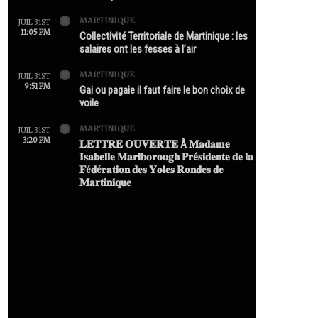
MARTINIQUE
JUIL 31ST
11:05 PM
Collectivité Territoriale de Martinique : les
salaires ont les fesses à l’air
MARTINIQUE
JUIL 31ST
9:51 PM
Gai ou pagaie il faut faire le bon choix de
voile
MARTINIQUE
JUIL 31ST
3:20 PM
𝐋𝐄𝐓𝐓𝐑𝐄 𝐎𝐔𝐕𝐄𝐑𝐓𝐄 À 𝐌𝐚𝐝𝐚𝐦𝐞
𝐈𝐬𝐚𝐛𝐞𝐥𝐥𝐞 𝐌𝐚𝐫𝐥𝐛𝐨𝐫𝐨𝐮𝐠𝐡 𝐏𝐫é𝐬𝐢𝐝𝐞𝐧𝐭𝐞 𝐝𝐞 𝐥𝐚
𝐅é𝐝é𝐫𝐚𝐭𝐢𝐨𝐧 𝐝𝐞𝐬 𝐘𝐨𝐥𝐞𝐬 𝐑𝐨𝐧𝐝𝐞𝐬 𝐝𝐞
𝐌𝐚𝐫𝐭𝐢𝐧𝐢𝐪𝐮𝐞