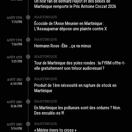
Un noir fan de Bernard Hayot et des békés de
Martinique remporte le Prix Antoine Crozat 2026
MARTINIQUE
AOÛT 5TH
7:31 PM
Écocide de l’Anse Meunier en Martinique :
L’Assaupamar dépose une plainte contre X
MARTINIQUE
AOÛT 5TH
7:16 PM
Hermann Rose -Élie …ça va mieux
MARTINIQUE
AOÛT 4TH
5:15 PM
Tour de Martinique des yoles rondes : la FYRM offre-t-
elle gratuitement son trésor audiovisuel ?
MARTINIQUE
AOÛT 3RD
6:30 PM
Produit de 1ère nécessité en rupture de stock en
Martinique
MARTINIQUE
AOÛT 2ND
11:14 PM
En Martinique les pollueurs sont des ordures ? Non.
Des enculés-es !!!
MARTINIQUE
AOÛT 2ND
5:56 PM
« Mérine rivers to cross »