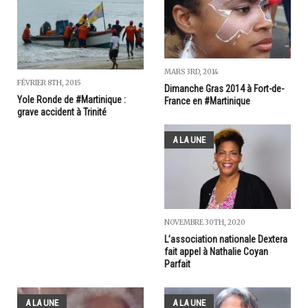
MARS 3RD, 2014
FÉVRIER 8TH, 2015
Dimanche Gras 2014 à Fort-de-
Yole Ronde de #Martinique :
France en #Martinique
grave accident à Trinité
A LA UNE
NOVEMBRE 30TH, 2020
L’association nationale Dextera
fait appel à Nathalie Coyan
Parfait
A LA UNE
A LA UNE