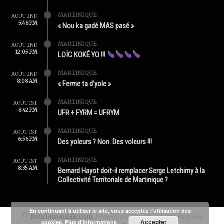
MARTINIQUE
AOÛT 2ND
5:48 PM
« Nou ka gadé MAS pasé »
MARTINIQUE
AOÛT 2ND
12:05 PM
LOÏC KOKÉ YO !!!
MARTINIQUE
AOÛT 2ND
8:08 AM
« Ferme ta d’yole »
MARTINIQUE
AOÛT 1ST
8:42 PM
UFR + FYRM = UFRYM
MARTINIQUE
AOÛT 1ST
6:56 PM
Des yoleurs ? Non. Des voleurs !!!
MARTINIQUE
AOÛT 1ST
8:35 AM
Bernard Hayot doit-il remplacer Serge Letchimy à la
Collectivité Territoriale de Martinique ?
En continuant à utiliser le site, vous acceptez l’utilisation des
©
Bondamanjak.com
1994-2020 - Tous droits réservés
Accepter
cookies.
Plus d’informations