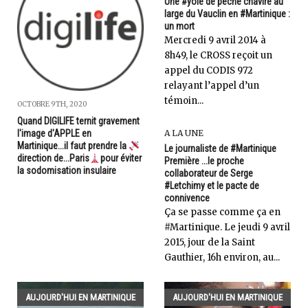
Une #yole de pêche chavire au
large du Vauclin en #Martinique :
un mort
Mercredi 9 avril 2014 à
8h49, le CROSS reçoit un
appel du CODIS 972
relayant l’appel d’un
témoin...
OCTOBRE 9TH, 2020
Quand DIGILIFE ternit gravement
l'image d'APPLE en
A LA UNE
Martinique...il faut prendre la
Le journaliste de #Martinique
direction de...Paris
pour éviter
Première ...le proche
la sodomisation insulaire
collaborateur de Serge
#Letchimy et le pacte de
connivence
Ça se passe comme ça en
#Martinique. Le jeudi 9 avril
2015, jour de la Saint
Gauthier, 16h environ, au...
AUJOURD'HUI EN MARTINIQUE
AUJOURD'HUI EN MARTINIQUE