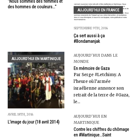
"Nous sommes des femmes et
des hommes de couleurs..."
AUJOURD'HUI EN FRANCE
SEPTEMBRE 9TH, 2014
Ça sert aussi à ça
#Bondamanjak
AUJOURD'HUI DANS LE
AUJOURD'HUI EN MARTINIQUE
MONDE
En mémoire de Gaza
Par Serge #Letchimy. A
l’heure où l’armée
israélienne annonce son
retrait de la terre de #Gaza,
le...
AVRIL 18TH, 2014
AUJOURD'HUI EN
L'image du jour (18 avril 2014)
MARTINIQUE
Contre les chiffres du chômage
en #Martinique...Saint