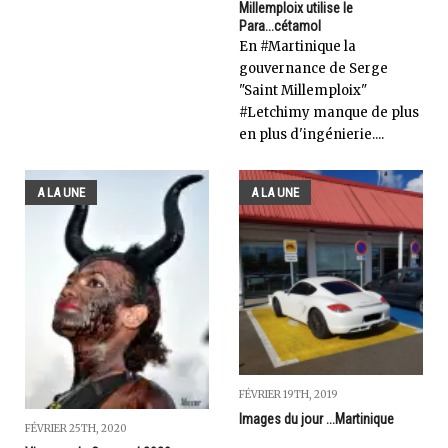
Millemploix utilise le
Para...cétamol
En #Martinique la
gouvernance de Serge
"Saint Millemploix"
#Letchimy manque de plus
en plus d'ingénierie....
A LA UNE
A LA UNE
FÉVRIER 19TH, 2019
Images du jour ...Martinique
FÉVRIER 25TH, 2020