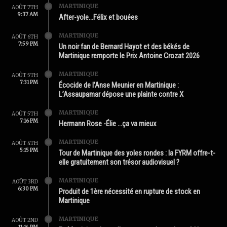
MARTINIQUE
AOÛT 7TH
9:37 AM
After-yole…Félix et bouées
MARTINIQUE
AOÛT 6TH
7:59 PM
Un noir fan de Bernard Hayot et des békés de
Martinique remporte le Prix Antoine Crozat 2026
MARTINIQUE
AOÛT 5TH
7:31 PM
Écocide de l’Anse Meunier en Martinique :
L’Assaupamar dépose une plainte contre X
MARTINIQUE
AOÛT 5TH
7:16 PM
Hermann Rose -Élie …ça va mieux
MARTINIQUE
AOÛT 4TH
5:15 PM
Tour de Martinique des yoles rondes : la FYRM offre-t-
elle gratuitement son trésor audiovisuel ?
MARTINIQUE
AOÛT 3RD
6:30 PM
Produit de 1ère nécessité en rupture de stock en
Martinique
MARTINIQUE
AOÛT 2ND