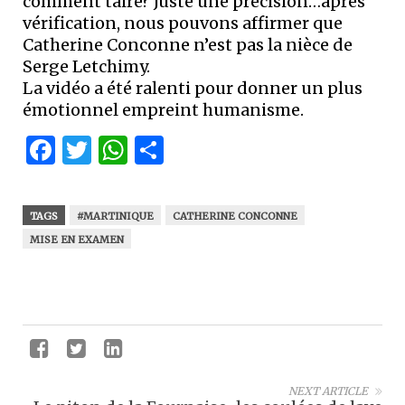
comment taire? Juste une précision…après
vérification, nous pouvons affirmer que
Catherine Conconne n’est pas la nièce de
Serge Letchimy.
La vidéo a été ralenti pour donner un plus
émotionnel empreint humanisme.
Facebook
Twitter
WhatsApp
Partager
TAGS
#MARTINIQUE
CATHERINE CONCONNE
MISE EN EXAMEN
NEXT ARTICLE