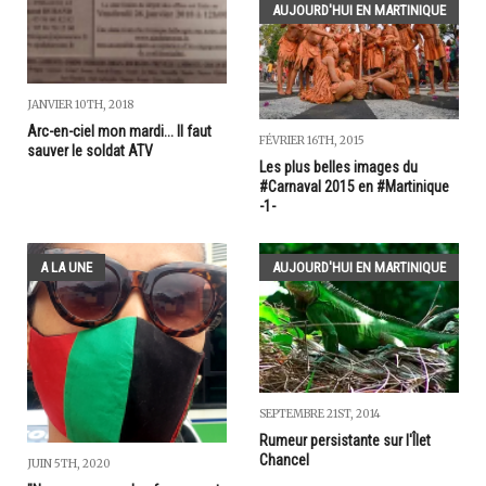
AUJOURD'HUI EN MARTINIQUE
JANVIER 10TH, 2018
Arc-en-ciel mon mardi... Il faut
FÉVRIER 16TH, 2015
sauver le soldat ATV
Les plus belles images du
#Carnaval 2015 en #Martinique
-1-
A LA UNE
AUJOURD'HUI EN MARTINIQUE
SEPTEMBRE 21ST, 2014
Rumeur persistante sur l'Îlet
Chancel
JUIN 5TH, 2020