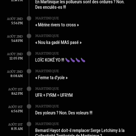
11:14 PM
En Martinique les pollueurs sont des ordures ? Non.
Des enculés-es !!!
MARTINIQUE
AOÛT 2ND
5:56 PM
« Mérine rivers to cross »
MARTINIQUE
AOÛT 2ND
5:48 PM
« Nou ka gadé MAS pasé »
MARTINIQUE
AOÛT 2ND
12:05 PM
LOÏC KOKÉ YO !!!
MARTINIQUE
AOÛT 2ND
8:08 AM
« Ferme ta d’yole »
MARTINIQUE
AOÛT 1ST
8:42 PM
UFR + FYRM = UFRYM
MARTINIQUE
AOÛT 1ST
6:56 PM
Des yoleurs ? Non. Des voleurs !!!
MARTINIQUE
AOÛT 1ST
8:35 AM
Bernard Hayot doit-il remplacer Serge Letchimy à la