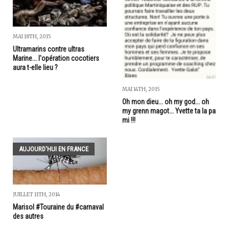
MAI 18TH, 2015
Ultramarins contre ultras
Marine... l'opération cocotiers
aura t-elle lieu ?
MAI 14TH, 2015
Oh mon dieu... oh my god... oh
my grenn magot... Yvette ta la pa
mi !!!
AUJOURD'HUI EN FRANCE
JUILLET 11TH, 2014
Marisol #Touraine du #carnaval
des autres