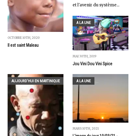
et l'avenir du système...
A LA UNE
OCTOBRE 10TH, 2020
Il est saint Maleau
MAI 30TH, 2019
Jou Vini Dou Vini Spice
AUJOURD'HUI EN MARTINIQUE
A LA UNE
MARS 10TH, 2021
L'image du jour 10/03/21 -