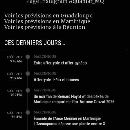
Page Instagram
Aquamar_MQ
Voir les prévisions en Guadeloupe
Voir les prévisions en Martinique
Voir les prévisions à la Réunion
CES DERNIERS JOURS…
MARTINIQUE
AOÛT 7TH
9:45 AM
Entre after-yole et after-gynéco
MARTINIQUE
AOÛT 7TH
9:37 AM
After-yole…Félix et bouées
MARTINIQUE
AOÛT 6TH
7:59 PM
Un noir fan de Bernard Hayot et des békés de
Martinique remporte le Prix Antoine Crozat 2026
MARTINIQUE
AOÛT 5TH
7:31 PM
Écocide de l’Anse Meunier en Martinique :
L’Assaupamar dépose une plainte contre X