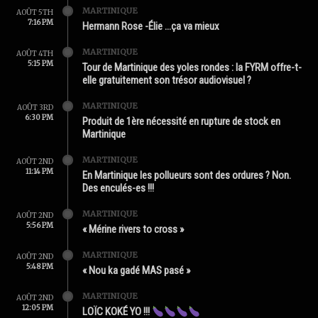
MARTINIQUE
AOÛT 5TH
7:16 PM
Hermann Rose -Élie …ça va mieux
MARTINIQUE
AOÛT 4TH
5:15 PM
Tour de Martinique des yoles rondes : la FYRM offre-t-
elle gratuitement son trésor audiovisuel ?
MARTINIQUE
AOÛT 3RD
6:30 PM
Produit de 1ère nécessité en rupture de stock en
Martinique
MARTINIQUE
AOÛT 2ND
11:14 PM
En Martinique les pollueurs sont des ordures ? Non.
Des enculés-es !!!
MARTINIQUE
AOÛT 2ND
5:56 PM
« Mérine rivers to cross »
MARTINIQUE
AOÛT 2ND
5:48 PM
« Nou ka gadé MAS pasé »
MARTINIQUE
AOÛT 2ND
12:05 PM
LOÏC KOKÉ YO !!!