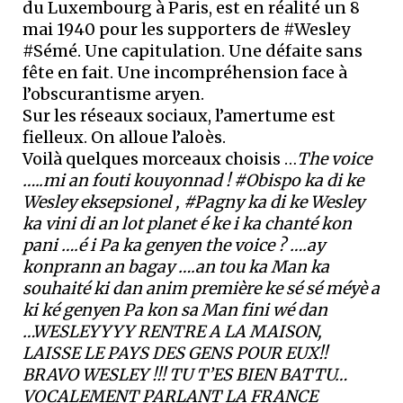
du Luxembourg à Paris, est en réalité un 8
mai 1940 pour les supporters de #Wesley
#Sémé. Une capitulation. Une défaite sans
fête en fait. Une incompréhension face à
l’obscurantisme aryen.
Sur les réseaux sociaux, l’amertume est
fielleux. On alloue l’aloès.
Voilà quelques morceaux choisis …
The voice
…..mi an fouti kouyonnad ! #Obispo ka di ke
Wesley eksepsionel , #Pagny ka di ke Wesley
ka vini di an lot planet é ke i ka chanté kon
pani ….é i Pa ka genyen the voice ? ….ay
konprann an bagay ….an tou ka Man ka
souhaité ki dan anim première ke sé sé méyè a
ki ké genyen Pa kon sa Man fini wé dan
…WESLEYYYY RENTRE A LA MAISON,
LAISSE LE PAYS DES GENS POUR EUX!!
BRAVO WESLEY !!! TU T’ES BIEN BATTU…
VOCALEMENT PARLANT LA FRANCE