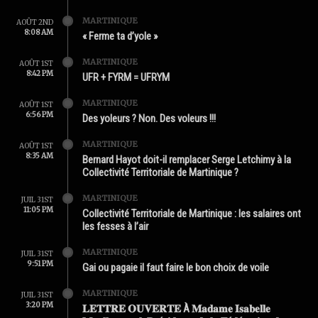
MARTINIQUE
AOÛT 2ND
8:08 AM
« Ferme ta d’yole »
MARTINIQUE
AOÛT 1ST
8:42 PM
UFR + FYRM = UFRYM
MARTINIQUE
AOÛT 1ST
6:56 PM
Des yoleurs ? Non. Des voleurs !!!
MARTINIQUE
AOÛT 1ST
8:35 AM
Bernard Hayot doit-il remplacer Serge Letchimy à la
Collectivité Territoriale de Martinique ?
MARTINIQUE
JUIL 31ST
11:05 PM
Collectivité Territoriale de Martinique : les salaires ont
les fesses à l’air
MARTINIQUE
JUIL 31ST
9:51 PM
Gai ou pagaie il faut faire le bon choix de voile
MARTINIQUE
JUIL 31ST
3:20 PM
𝐋𝐄𝐓𝐓𝐑𝐄 𝐎𝐔𝐕𝐄𝐑𝐓𝐄 À 𝐌𝐚𝐝𝐚𝐦𝐞 𝐈𝐬𝐚𝐛𝐞𝐥𝐥𝐞