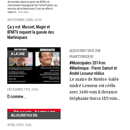
SEPTEMBRE 22ND, 2020
Ça y est. Musset, Magin et
BFMTV niquent la gueule des
Martiniquais
AUJOURD'HUI EN
A LA UNE
MARTINIQUE
#Municipales 2014 en
#Martinique : Pierre Samot et
André Lesueur réélus
Le maire de Rivière-Salée
André Lesueur est réélu
DÉCEMBRE 5TH, 2016
avec 3490 voix il devance
D comme...
Stéphanie Norca 1171 voix...
AUJOURD'HUI EN
GUADELOUPE
AVRIL 12TH, 2014