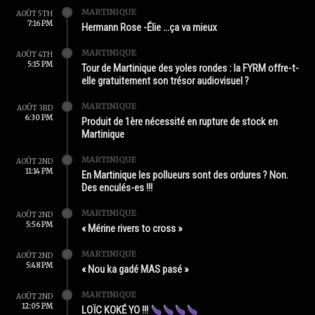
MARTINIQUE
AOÛT 5TH
7:16 PM
Hermann Rose -Élie …ça va mieux
MARTINIQUE
AOÛT 4TH
5:15 PM
Tour de Martinique des yoles rondes : la FYRM offre-t-
elle gratuitement son trésor audiovisuel ?
MARTINIQUE
AOÛT 3RD
6:30 PM
Produit de 1ère nécessité en rupture de stock en
Martinique
MARTINIQUE
AOÛT 2ND
11:14 PM
En Martinique les pollueurs sont des ordures ? Non.
Des enculés-es !!!
MARTINIQUE
AOÛT 2ND
5:56 PM
« Mérine rivers to cross »
MARTINIQUE
AOÛT 2ND
5:48 PM
« Nou ka gadé MAS pasé »
MARTINIQUE
AOÛT 2ND
12:05 PM
LOÏC KOKÉ YO !!!