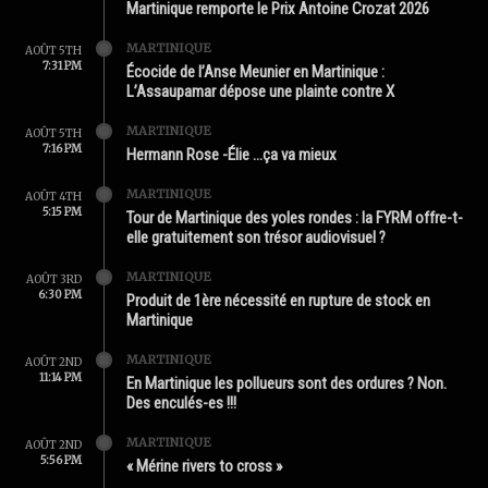
Martinique remporte le Prix Antoine Crozat 2026
MARTINIQUE
AOÛT 5TH
7:31 PM
Écocide de l’Anse Meunier en Martinique :
L’Assaupamar dépose une plainte contre X
MARTINIQUE
AOÛT 5TH
7:16 PM
Hermann Rose -Élie …ça va mieux
MARTINIQUE
AOÛT 4TH
5:15 PM
Tour de Martinique des yoles rondes : la FYRM offre-t-
elle gratuitement son trésor audiovisuel ?
MARTINIQUE
AOÛT 3RD
6:30 PM
Produit de 1ère nécessité en rupture de stock en
Martinique
MARTINIQUE
AOÛT 2ND
11:14 PM
En Martinique les pollueurs sont des ordures ? Non.
Des enculés-es !!!
MARTINIQUE
AOÛT 2ND
5:56 PM
« Mérine rivers to cross »