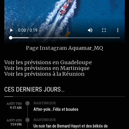
Page Instagram
Aquamar_MQ
Voir les prévisions en Guadeloupe
Voir les prévisions en Martinique
Voir les prévisions à la Réunion
CES DERNIERS JOURS…
MARTINIQUE
AOÛT 7TH
9:37 AM
After-yole…Félix et bouées
MARTINIQUE
AOÛT 6TH
7:59 PM
Un noir fan de Bernard Hayot et des békés de