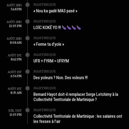
MARTINIQUE
AOÛT 2ND
5:48 PM
« Nou ka gadé MAS pasé »
MARTINIQUE
AOÛT 2ND
12:05 PM
LOÏC KOKÉ YO !!!
MARTINIQUE
AOÛT 2ND
8:08 AM
« Ferme ta d’yole »
MARTINIQUE
AOÛT 1ST
8:42 PM
UFR + FYRM = UFRYM
MARTINIQUE
AOÛT 1ST
6:56 PM
Des yoleurs ? Non. Des voleurs !!!
MARTINIQUE
AOÛT 1ST
8:35 AM
Bernard Hayot doit-il remplacer Serge Letchimy à la
Collectivité Territoriale de Martinique ?
MARTINIQUE
JUIL 31ST
11:05 PM
Collectivité Territoriale de Martinique : les salaires ont
les fesses à l’air