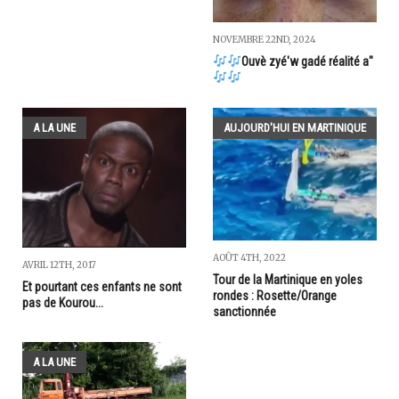
NOVEMBRE 22ND, 2024
Ouvè zyé'w gadé réalité a"
A LA UNE
AUJOURD'HUI EN MARTINIQUE
AOÛT 4TH, 2022
AVRIL 12TH, 2017
Tour de la Martinique en yoles
Et pourtant ces enfants ne sont
rondes : Rosette/Orange
pas de Kourou...
sanctionnée
A LA UNE