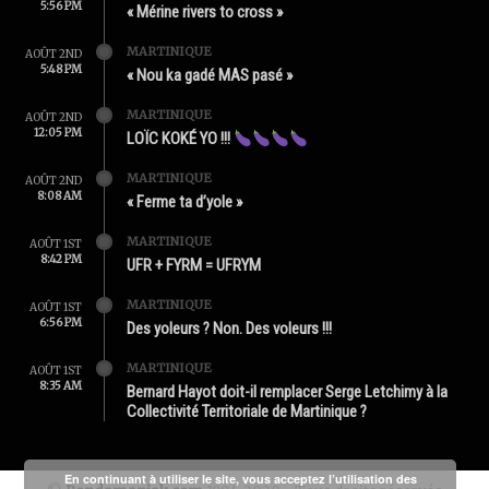
5:56 PM
« Mérine rivers to cross »
MARTINIQUE
AOÛT 2ND
5:48 PM
« Nou ka gadé MAS pasé »
MARTINIQUE
AOÛT 2ND
12:05 PM
LOÏC KOKÉ YO !!!
MARTINIQUE
AOÛT 2ND
8:08 AM
« Ferme ta d’yole »
MARTINIQUE
AOÛT 1ST
8:42 PM
UFR + FYRM = UFRYM
MARTINIQUE
AOÛT 1ST
6:56 PM
Des yoleurs ? Non. Des voleurs !!!
MARTINIQUE
AOÛT 1ST
8:35 AM
Bernard Hayot doit-il remplacer Serge Letchimy à la
Collectivité Territoriale de Martinique ?
En continuant à utiliser le site, vous acceptez l’utilisation des