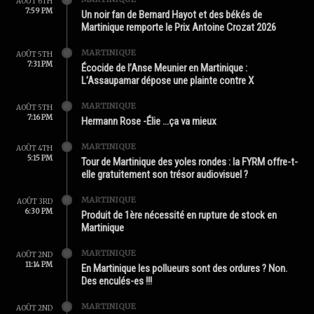
AOÛT 6TH
7:59 PM
Un noir fan de Bernard Hayot et des békés de
Martinique remporte le Prix Antoine Crozat 2026
MARTINIQUE
AOÛT 5TH
7:31 PM
Écocide de l’Anse Meunier en Martinique :
L’Assaupamar dépose une plainte contre X
MARTINIQUE
AOÛT 5TH
7:16 PM
Hermann Rose -Élie …ça va mieux
MARTINIQUE
AOÛT 4TH
5:15 PM
Tour de Martinique des yoles rondes : la FYRM offre-t-
elle gratuitement son trésor audiovisuel ?
MARTINIQUE
AOÛT 3RD
6:30 PM
Produit de 1ère nécessité en rupture de stock en
Martinique
MARTINIQUE
AOÛT 2ND
11:14 PM
En Martinique les pollueurs sont des ordures ? Non.
Des enculés-es !!!
MARTINIQUE
AOÛT 2ND