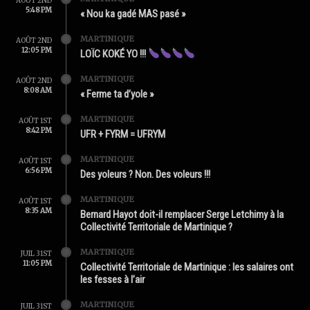
AOÛT 2ND
5:48 PM
« Nou ka gadé MAS pasé »
MARTINIQUE
AOÛT 2ND
12:05 PM
LOÏC KOKÉ YO !!!
MARTINIQUE
AOÛT 2ND
8:08 AM
« Ferme ta d’yole »
MARTINIQUE
AOÛT 1ST
8:42 PM
UFR + FYRM = UFRYM
MARTINIQUE
AOÛT 1ST
6:56 PM
Des yoleurs ? Non. Des voleurs !!!
MARTINIQUE
AOÛT 1ST
8:35 AM
Bernard Hayot doit-il remplacer Serge Letchimy à la
Collectivité Territoriale de Martinique ?
MARTINIQUE
JUIL 31ST
11:05 PM
Collectivité Territoriale de Martinique : les salaires ont
les fesses à l’air
MARTINIQUE
JUIL 31ST