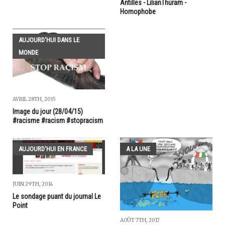
Antilles - LilianThuram -
Homophobe
AUJOURD'HUI DANS LE
MONDE
AVRIL 28TH, 2015
Image du jour (28/04/15)
#racisme #racism #stopracism
AUJOURD'HUI EN FRANCE
A LA UNE
JUIN 29TH, 2014
Le sondage puant du journal Le
Point
AOÛT 7TH, 2017