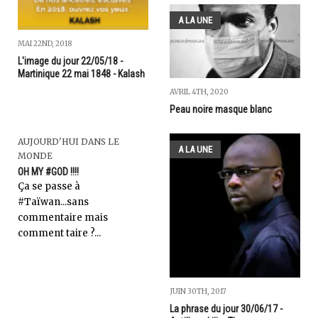
A LA UNE
MAI 22ND, 2018
L'image du jour 22/05/18 -
Martinique 22 mai 1848 - Kalash
AVRIL 4TH, 2020
Peau noire masque blanc
AUJOURD'HUI DANS LE
A LA UNE
MONDE
OH MY #GOD !!!!
Ça se passe à
#Taïwan...sans
commentaire mais
comment taire ?...
JUIN 30TH, 2017
La phrase du jour 30/06/17 -