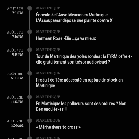
MARTINIQUE
AOÛT 5TH
7:31 PM
Écocide de l’Anse Meunier en Martinique :
L’Assaupamar dépose une plainte contre X
MARTINIQUE
AOÛT 5TH
7:16 PM
Hermann Rose -Élie …ça va mieux
MARTINIQUE
AOÛT 4TH
5:15 PM
Tour de Martinique des yoles rondes : la FYRM offre-t-
elle gratuitement son trésor audiovisuel ?
MARTINIQUE
AOÛT 3RD
6:30 PM
Produit de 1ère nécessité en rupture de stock en
Martinique
MARTINIQUE
AOÛT 2ND
11:14 PM
En Martinique les pollueurs sont des ordures ? Non.
Des enculés-es !!!
MARTINIQUE
AOÛT 2ND
5:56 PM
« Mérine rivers to cross »
MARTINIQUE