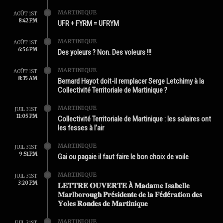
MARTINIQUE
AOÛT 1ST
8:42 PM
UFR + FYRM = UFRYM
MARTINIQUE
AOÛT 1ST
6:56 PM
Des yoleurs ? Non. Des voleurs !!!
MARTINIQUE
AOÛT 1ST
8:35 AM
Bernard Hayot doit-il remplacer Serge Letchimy à la
Collectivité Territoriale de Martinique ?
MARTINIQUE
JUIL 31ST
11:05 PM
Collectivité Territoriale de Martinique : les salaires ont
les fesses à l’air
MARTINIQUE
JUIL 31ST
9:51 PM
Gai ou pagaie il faut faire le bon choix de voile
MARTINIQUE
JUIL 31ST
3:20 PM
𝐋𝐄𝐓𝐓𝐑𝐄 𝐎𝐔𝐕𝐄𝐑𝐓𝐄 À 𝐌𝐚𝐝𝐚𝐦𝐞 𝐈𝐬𝐚𝐛𝐞𝐥𝐥𝐞
𝐌𝐚𝐫𝐥𝐛𝐨𝐫𝐨𝐮𝐠𝐡 𝐏𝐫é𝐬𝐢𝐝𝐞𝐧𝐭𝐞 𝐝𝐞 𝐥𝐚 𝐅é𝐝é𝐫𝐚𝐭𝐢𝐨𝐧 𝐝𝐞𝐬
𝐘𝐨𝐥𝐞𝐬 𝐑𝐨𝐧𝐝𝐞𝐬 𝐝𝐞 𝐌𝐚𝐫𝐭𝐢𝐧𝐢𝐪𝐮𝐞
MARTINIQUE
JUIL 31ST