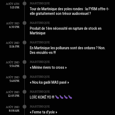
MARTINIQUE
AOÛT 4TH
5:15 PM
Tour de Martinique des yoles rondes : la FYRM offre-t-
elle gratuitement son trésor audiovisuel ?
MARTINIQUE
AOÛT 3RD
6:30 PM
Produit de 1ère nécessité en rupture de stock en
Martinique
MARTINIQUE
AOÛT 2ND
11:14 PM
En Martinique les pollueurs sont des ordures ? Non.
Des enculés-es !!!
MARTINIQUE
AOÛT 2ND
5:56 PM
« Mérine rivers to cross »
MARTINIQUE
AOÛT 2ND
5:48 PM
« Nou ka gadé MAS pasé »
MARTINIQUE
AOÛT 2ND
12:05 PM
LOÏC KOKÉ YO !!!
MARTINIQUE
AOÛT 2ND
8:08 AM
« Ferme ta d’yole »