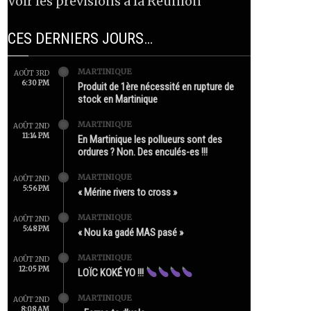
Voir les prévisions à la Réunion
CES DERNIERS JOURS…
MARTINIQUE
AOÛT 3RD
6:30 PM
Produit de 1ère nécessité en rupture de
stock en Martinique
MARTINIQUE
AOÛT 2ND
11:14 PM
En Martinique les pollueurs sont des
ordures ? Non. Des enculés-es !!!
MARTINIQUE
AOÛT 2ND
5:56 PM
« Mérine rivers to cross »
MARTINIQUE
AOÛT 2ND
5:48 PM
« Nou ka gadé MAS pasé »
MARTINIQUE
AOÛT 2ND
12:05 PM
LOÏC KOKÉ YO !!!
MARTINIQUE
AOÛT 2ND
8:08 AM