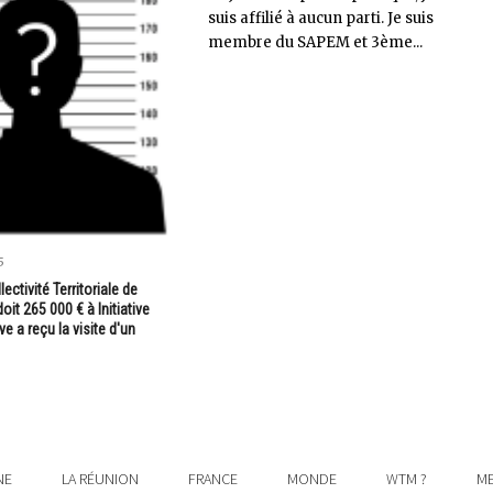
suis affilié à aucun parti. Je suis
membre du SAPEM et 3ème...
5
lectivité Territoriale de
oit 265 000 € à Initiative
e a reçu la visite d'un
NE
LA RÉUNION
FRANCE
MONDE
WTM ?
ME