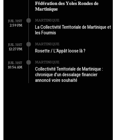
𝐅é𝐝é𝐫𝐚𝐭𝐢𝐨𝐧 𝐝𝐞𝐬 𝐘𝐨𝐥𝐞𝐬 𝐑𝐨𝐧𝐝𝐞𝐬 𝐝𝐞
𝐌𝐚𝐫𝐭𝐢𝐧𝐢𝐪𝐮𝐞
MARTINIQUE
JUIL 31ST
2:59 PM
La Collectivité Territoriale de Martinique et
les Fourmis
MARTINIQUE
JUIL 31ST
12:27 PM
Rosette / L’Appât loose là ?
MARTINIQUE
JUIL 31ST
10:54 AM
Collectivité Territoriale de Martinique :
chronique d’un dessalage financier
annoncé voire souhaité