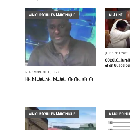
AUJOURD'HUI EN MARTINIQUE
A LA UNE
JUIN 10TH, 2017
COCOLO...la rel
et en Guadelo
NOVEMBRE 30TH, 2022
Hé...hé...hé...hé... hé...hé... aïe aïe... aïe aïe
AUJOURD'HUI EN MARTINIQUE
AUJOURD'HUI