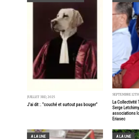
SEPTEMBRE 12TH
JUILLET 3RD, 2025
La Collectivité 
J'ai dit :. "couché et surtout pas bouger"
Serge Letchimy
associations lo
Eriasec
A LA UNE
A LA UNE