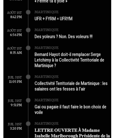
« Ferme ta d’yole »
MARTINIQUE
AOÛT 1ST
8:42 PM
UFR + FYRM = UFRYM
MARTINIQUE
AOÛT 1ST
6:56 PM
Des yoleurs ? Non. Des voleurs !!!
MARTINIQUE
AOÛT 1ST
8:35 AM
Bernard Hayot doit-il remplacer Serge
Letchimy à la Collectivité Territoriale de
Martinique ?
MARTINIQUE
JUIL 31ST
11:05 PM
Collectivité Territoriale de Martinique : les
salaires ont les fesses à l’air
MARTINIQUE
JUIL 31ST
9:51 PM
Gai ou pagaie il faut faire le bon choix de
voile
MARTINIQUE
JUIL 31ST
3:20 PM
𝐋𝐄𝐓𝐓𝐑𝐄 𝐎𝐔𝐕𝐄𝐑𝐓𝐄 À 𝐌𝐚𝐝𝐚𝐦𝐞
𝐈𝐬𝐚𝐛𝐞𝐥𝐥𝐞 𝐌𝐚𝐫𝐥𝐛𝐨𝐫𝐨𝐮𝐠𝐡 𝐏𝐫é𝐬𝐢𝐝𝐞𝐧𝐭𝐞 𝐝𝐞 𝐥𝐚