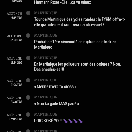
7:16 PM
Hermann Rose -Élie …ça va mieux
MARTINIQUE
AOÛT 4TH
5:15 PM
Tour de Martinique des yoles rondes : la FYRM offre-t-
elle gratuitement son trésor audiovisuel ?
MARTINIQUE
AOÛT 3RD
6:30 PM
Produit de 1ère nécessité en rupture de stock en
Martinique
MARTINIQUE
AOÛT 2ND
11:14 PM
En Martinique les pollueurs sont des ordures ? Non.
Des enculés-es !!!
MARTINIQUE
AOÛT 2ND
5:56 PM
« Mérine rivers to cross »
MARTINIQUE
AOÛT 2ND
5:48 PM
« Nou ka gadé MAS pasé »
MARTINIQUE
AOÛT 2ND
12:05 PM
LOÏC KOKÉ YO !!!
MARTINIQUE