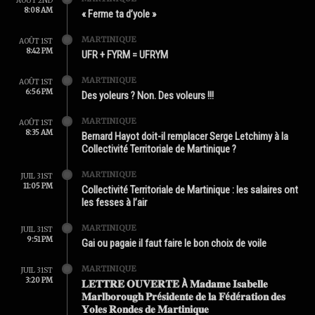
AOÛT 2ND
8:08 AM
« Ferme ta d’yole »
MARTINIQUE
AOÛT 1ST
8:42 PM
UFR + FYRM = UFRYM
MARTINIQUE
AOÛT 1ST
6:56 PM
Des yoleurs ? Non. Des voleurs !!!
MARTINIQUE
AOÛT 1ST
8:35 AM
Bernard Hayot doit-il remplacer Serge Letchimy à la
Collectivité Territoriale de Martinique ?
MARTINIQUE
JUIL 31ST
11:05 PM
Collectivité Territoriale de Martinique : les salaires ont
les fesses à l’air
MARTINIQUE
JUIL 31ST
9:51 PM
Gai ou pagaie il faut faire le bon choix de voile
MARTINIQUE
JUIL 31ST
3:20 PM
𝐋𝐄𝐓𝐓𝐑𝐄 𝐎𝐔𝐕𝐄𝐑𝐓𝐄 À 𝐌𝐚𝐝𝐚𝐦𝐞 𝐈𝐬𝐚𝐛𝐞𝐥𝐥𝐞
𝐌𝐚𝐫𝐥𝐛𝐨𝐫𝐨𝐮𝐠𝐡 𝐏𝐫é𝐬𝐢𝐝𝐞𝐧𝐭𝐞 𝐝𝐞 𝐥𝐚 𝐅é𝐝é𝐫𝐚𝐭𝐢𝐨𝐧 𝐝𝐞𝐬
𝐘𝐨𝐥𝐞𝐬 𝐑𝐨𝐧𝐝𝐞𝐬 𝐝𝐞 𝐌𝐚𝐫𝐭𝐢𝐧𝐢𝐪𝐮𝐞