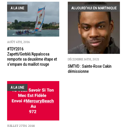
A LA UNE
AUJOURD'HUI EN MARTINIQUE
AOÛT 4TH, 2016
#TDY2016
Zapetti/Gerblé/Appaloosa
remporte sa deuxième étape et
DÉCEMBRE 16TH, 2021
s’empare du maillot rouge
SMTVD : Sainte-Rose Cakin
démissionne
A LA UNE
JUILLET 27TH, 2018