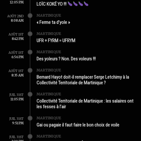
12:05 PM
LOÏC KOKÉ YO !!!
MARTINIQUE
AOÛT 2ND
8:08 AM
« Ferme ta d’yole »
MARTINIQUE
AOÛT 1ST
8:42 PM
UFR + FYRM = UFRYM
MARTINIQUE
AOÛT 1ST
6:56 PM
Des yoleurs ? Non. Des voleurs !!!
MARTINIQUE
AOÛT 1ST
8:35 AM
Bernard Hayot doit-il remplacer Serge Letchimy à la
Collectivité Territoriale de Martinique ?
MARTINIQUE
JUIL 31ST
11:05 PM
Collectivité Territoriale de Martinique : les salaires ont
les fesses à l’air
MARTINIQUE
JUIL 31ST
9:51 PM
Gai ou pagaie il faut faire le bon choix de voile
MARTINIQUE
JUIL 31ST