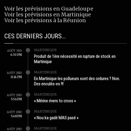
Voir les prévisions en Guadeloupe
Voir les prévisions en Martinique
Voir les prévisions à la Réunion
CES DERNIERS JOURS…
MARTINIQUE
AOÛT 3RD
6:30 PM
Produit de 1ère nécessité en rupture de stock en
Martinique
MARTINIQUE
AOÛT 2ND
11:14 PM
En Martinique les pollueurs sont des ordures ? Non.
Des enculés-es !!!
MARTINIQUE
AOÛT 2ND
5:56 PM
« Mérine rivers to cross »
MARTINIQUE
AOÛT 2ND
5:48 PM
« Nou ka gadé MAS pasé »
MARTINIQUE
AOÛT 2ND