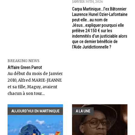
JANVIER 30TH, 2026
Carpa Martinique...l'ex Bâtonnier
Laurence Hunel Ozier-Lafontaine
peut-elle...au nom de
Jésus...expliquer pourquoi elle
prélève 24 150 € sur les
indemnités d'un justiciable alors
que ce dernier bénéficie de
l'Aide Juridictionnelle ?
BREAKING NEWS
Affaire Green Parrot
Au début du mois de Janvier
2010, Alfred MARIE-JEANNE
et sa fille, Maguy, avaient
chacun à son tour...
AUJOURD'HUI EN MARTINIQUE
A LA UNE