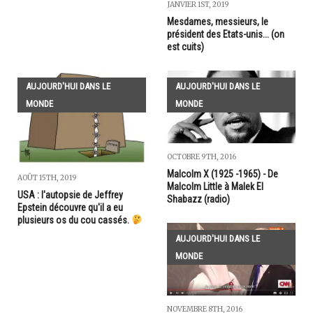
JANVIER 1ST, 2019
Mesdames, messieurs, le
président des Etats-unis... (on
est cuits)
AUJOURD'HUI DANS LE
AUJOURD'HUI DANS LE
MONDE
MONDE
OCTOBRE 9TH, 2016
Malcolm X (1925 -1965) - De
AOÛT 15TH, 2019
Malcolm Little à Malek El
USA : l'autopsie de Jeffrey
Shabazz (radio)
Epstein découvre qu'il a eu
plusieurs os du cou cassés.
AUJOURD'HUI DANS LE
MONDE
NOVEMBRE 8TH, 2016