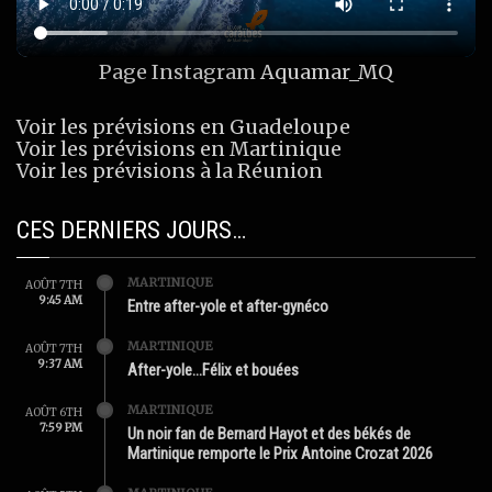
Page Instagram
Aquamar_MQ
Voir les prévisions en Guadeloupe
Voir les prévisions en Martinique
Voir les prévisions à la Réunion
CES DERNIERS JOURS…
MARTINIQUE
AOÛT 7TH
9:45 AM
Entre after-yole et after-gynéco
MARTINIQUE
AOÛT 7TH
9:37 AM
After-yole…Félix et bouées
MARTINIQUE
AOÛT 6TH
7:59 PM
Un noir fan de Bernard Hayot et des békés de
Martinique remporte le Prix Antoine Crozat 2026