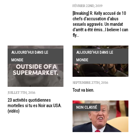
FÉVRIER 22ND, 2019
[Breaking] R. Kelly accusé de 10
chefs d'accusation d'abus
sexuels aggravés. Un mandat
d'arrêt a été émis...I believe I can
fly...
AUJOURD'HUI DANS LE
AUJOURD'HUI DANS LE
MONDE
MONDE
SEPTEMBRE 27TH, 2016
Tout va bien.
JUILLET 7TH, 2016
23 activités quotidiennes
mortelles si tu es Noir aux USA.
NON CLASSÉ
(vidéo)