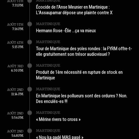
MARTINIQUE
AOÛT 5TH
7:31 PM
Écocide de l’Anse Meunier en Martinique :
L’Assaupamar dépose une plainte contre X
MARTINIQUE
AOÛT 5TH
7:16 PM
Hermann Rose -Élie …ça va mieux
MARTINIQUE
AOÛT 4TH
5:15 PM
Tour de Martinique des yoles rondes : la FYRM offre-t-
elle gratuitement son trésor audiovisuel ?
MARTINIQUE
AOÛT 3RD
6:30 PM
Produit de 1ère nécessité en rupture de stock en
Martinique
MARTINIQUE
AOÛT 2ND
11:14 PM
En Martinique les pollueurs sont des ordures ? Non.
Des enculés-es !!!
MARTINIQUE
AOÛT 2ND
5:56 PM
« Mérine rivers to cross »
MARTINIQUE
AOÛT 2ND
5:48 PM
« Nou ka gadé MAS pasé »