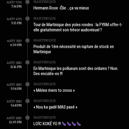
MARTINIQUE
AOÛT 5TH
7:16 PM
Hermann Rose -Élie …ça va mieux
MARTINIQUE
AOÛT 4TH
5:15 PM
Tour de Martinique des yoles rondes : la FYRM offre-t-
elle gratuitement son trésor audiovisuel ?
MARTINIQUE
AOÛT 3RD
6:30 PM
Produit de 1ère nécessité en rupture de stock en
Martinique
MARTINIQUE
AOÛT 2ND
11:14 PM
En Martinique les pollueurs sont des ordures ? Non.
Des enculés-es !!!
MARTINIQUE
AOÛT 2ND
5:56 PM
« Mérine rivers to cross »
MARTINIQUE
AOÛT 2ND
5:48 PM
« Nou ka gadé MAS pasé »
MARTINIQUE
AOÛT 2ND
12:05 PM
LOÏC KOKÉ YO !!!