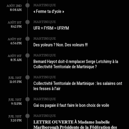
MARTINIQUE
AOÛT 2ND
8:08 AM
« Ferme ta d’yole »
MARTINIQUE
AOÛT 1ST
8:42 PM
UFR + FYRM = UFRYM
MARTINIQUE
AOÛT 1ST
6:56 PM
Des yoleurs ? Non. Des voleurs !!!
MARTINIQUE
AOÛT 1ST
8:35 AM
Bernard Hayot doit-il remplacer Serge Letchimy à la
Collectivité Territoriale de Martinique ?
MARTINIQUE
JUIL 31ST
11:05 PM
Collectivité Territoriale de Martinique : les salaires ont
les fesses à l’air
MARTINIQUE
JUIL 31ST
9:51 PM
Gai ou pagaie il faut faire le bon choix de voile
MARTINIQUE
JUIL 31ST
3:20 PM
𝐋𝐄𝐓𝐓𝐑𝐄 𝐎𝐔𝐕𝐄𝐑𝐓𝐄 À 𝐌𝐚𝐝𝐚𝐦𝐞 𝐈𝐬𝐚𝐛𝐞𝐥𝐥𝐞
𝐌𝐚𝐫𝐥𝐛𝐨𝐫𝐨𝐮𝐠𝐡 𝐏𝐫é𝐬𝐢𝐝𝐞𝐧𝐭𝐞 𝐝𝐞 𝐥𝐚 𝐅é𝐝é𝐫𝐚𝐭𝐢𝐨𝐧 𝐝𝐞𝐬