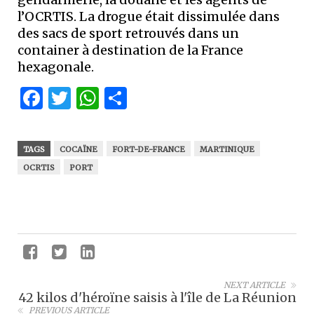
l’OCRTIS. La drogue était dissimulée dans
des sacs de sport retrouvés dans un
container à destination de la France
hexagonale.
Facebook
Twitter
WhatsApp
Partager
TAGS
COCAÏNE
FORT-DE-FRANCE
MARTINIQUE
OCRTIS
PORT
NEXT ARTICLE
42 kilos d'héroïne saisis à l'île de La Réunion
PREVIOUS ARTICLE