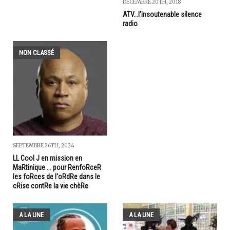
DÉCEMBRE 20TH, 2018
ATV...l'insoutenable silence
radio
NON CLASSÉ
SEPTEMBRE 26TH, 2024
LL Cool J en mission en
MaRtinique ... pour RenfoRceR
les foRces de l'oRdRe dans le
cRise contRe la vie chèRe
A LA UNE
A LA UNE