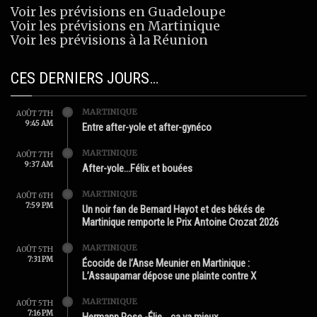
Voir les prévisions en Guadeloupe
Voir les prévisions en Martinique
Voir les prévisions à la Réunion
CES DERNIERS JOURS…
MARTINIQUE
AOÛT 7TH
9:45 AM
Entre after-yole et after-gynéco
MARTINIQUE
AOÛT 7TH
9:37 AM
After-yole…Félix et bouées
MARTINIQUE
AOÛT 6TH
7:59 PM
Un noir fan de Bernard Hayot et des békés de
Martinique remporte le Prix Antoine Crozat 2026
MARTINIQUE
AOÛT 5TH
7:31 PM
Écocide de l’Anse Meunier en Martinique :
L’Assaupamar dépose une plainte contre X
MARTINIQUE
AOÛT 5TH
7:16 PM
Hermann Rose -Élie …ça va mieux