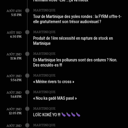
MARTINIQUE
AOÛT 4TH
5:15 PM
Tour de Martinique des yoles rondes : la FYRM offre-t-
elle gratuitement son trésor audiovisuel ?
MARTINIQUE
AOÛT 3RD
6:30 PM
Produit de 1ère nécessité en rupture de stock en
Martinique
MARTINIQUE
AOÛT 2ND
11:14 PM
En Martinique les pollueurs sont des ordures ? Non.
Des enculés-es !!!
MARTINIQUE
AOÛT 2ND
5:56 PM
« Mérine rivers to cross »
MARTINIQUE
AOÛT 2ND
5:48 PM
« Nou ka gadé MAS pasé »
MARTINIQUE
AOÛT 2ND
12:05 PM
LOÏC KOKÉ YO !!!
MARTINIQUE
AOÛT 2ND