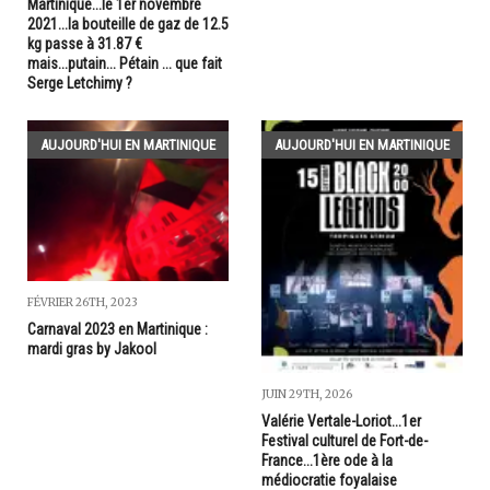
Martinique...le 1er novembre
2021...la bouteille de gaz de 12.5
kg passe à 31.87 €
mais...putain... Pétain ... que fait
Serge Letchimy ?
AUJOURD'HUI EN MARTINIQUE
AUJOURD'HUI EN MARTINIQUE
FÉVRIER 26TH, 2023
Carnaval 2023 en Martinique :
mardi gras by Jakool
JUIN 29TH, 2026
Valérie Vertale-Loriot...1er
Festival culturel de Fort-de-
France...1ère ode à la
médiocratie foyalaise