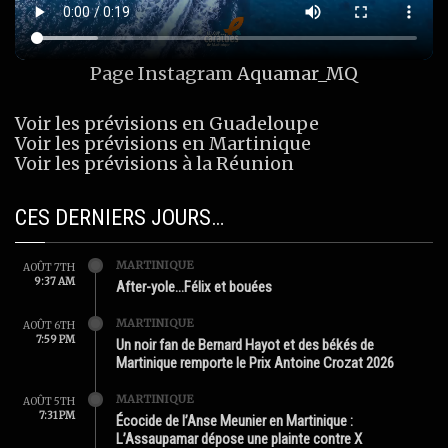
Page Instagram
Aquamar_MQ
Voir les prévisions en Guadeloupe
Voir les prévisions en Martinique
Voir les prévisions à la Réunion
CES DERNIERS JOURS…
MARTINIQUE
AOÛT 7TH
9:37 AM
After-yole…Félix et bouées
MARTINIQUE
AOÛT 6TH
7:59 PM
Un noir fan de Bernard Hayot et des békés de
Martinique remporte le Prix Antoine Crozat 2026
MARTINIQUE
AOÛT 5TH
7:31 PM
Écocide de l’Anse Meunier en Martinique :
L’Assaupamar dépose une plainte contre X