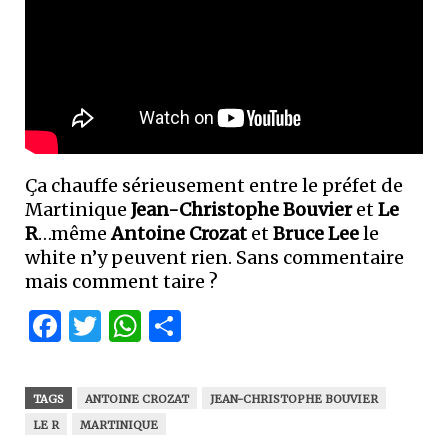
Ça chauffe sérieusement entre le préfet de
Martinique
Jean-Christophe Bouvier
et
Le
R
…même
Antoine Crozat
et
Bruce Lee
le
white n’y peuvent rien. Sans commentaire
mais comment taire ?
Facebook
Twitter
WhatsApp
Partager
TAGS
ANTOINE CROZAT
JEAN-CHRISTOPHE BOUVIER
LE R
MARTINIQUE