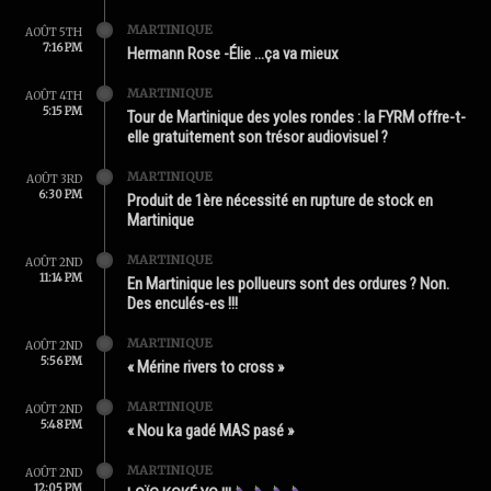
MARTINIQUE
AOÛT 5TH
7:16 PM
Hermann Rose -Élie …ça va mieux
MARTINIQUE
AOÛT 4TH
5:15 PM
Tour de Martinique des yoles rondes : la FYRM offre-t-
elle gratuitement son trésor audiovisuel ?
MARTINIQUE
AOÛT 3RD
6:30 PM
Produit de 1ère nécessité en rupture de stock en
Martinique
MARTINIQUE
AOÛT 2ND
11:14 PM
En Martinique les pollueurs sont des ordures ? Non.
Des enculés-es !!!
MARTINIQUE
AOÛT 2ND
5:56 PM
« Mérine rivers to cross »
MARTINIQUE
AOÛT 2ND
5:48 PM
« Nou ka gadé MAS pasé »
MARTINIQUE
AOÛT 2ND
12:05 PM