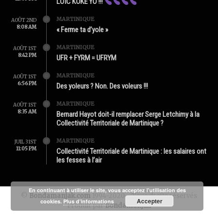
LOÏC KOKÉ YO !!!
MARTINIQUE
AOÛT 2ND
8:08 AM
« Ferme ta d’yole »
MARTINIQUE
AOÛT 1ST
8:42 PM
UFR + FYRM = UFRYM
MARTINIQUE
AOÛT 1ST
6:56 PM
Des yoleurs ? Non. Des voleurs !!!
MARTINIQUE
AOÛT 1ST
8:35 AM
Bernard Hayot doit-il remplacer Serge Letchimy à la
Collectivité Territoriale de Martinique ?
MARTINIQUE
JUIL 31ST
11:05 PM
Collectivité Territoriale de Martinique : les salaires ont
les fesses à l’air
En continuant à utiliser le site, vous acceptez l’utilisation des
©
Bondamanjak.com
1994-2020 - Tous droits réservés
Accepter
cookies.
Plus d’informations
Produit par
Bondamanjak