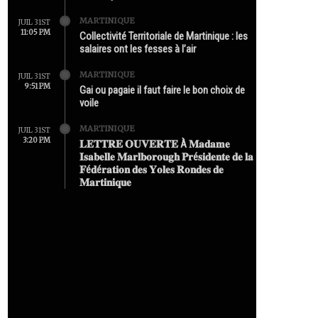
MARTINIQUE
JUIL 31ST
11:05 PM
Collectivité Territoriale de Martinique : les
salaires ont les fesses à l’air
MARTINIQUE
JUIL 31ST
9:51 PM
Gai ou pagaie il faut faire le bon choix de
voile
MARTINIQUE
JUIL 31ST
3:20 PM
𝐋𝐄𝐓𝐓𝐑𝐄 𝐎𝐔𝐕𝐄𝐑𝐓𝐄 À 𝐌𝐚𝐝𝐚𝐦𝐞
𝐈𝐬𝐚𝐛𝐞𝐥𝐥𝐞 𝐌𝐚𝐫𝐥𝐛𝐨𝐫𝐨𝐮𝐠𝐡 𝐏𝐫é𝐬𝐢𝐝𝐞𝐧𝐭𝐞 𝐝𝐞 𝐥𝐚
𝐅é𝐝é𝐫𝐚𝐭𝐢𝐨𝐧 𝐝𝐞𝐬 𝐘𝐨𝐥𝐞𝐬 𝐑𝐨𝐧𝐝𝐞𝐬 𝐝𝐞
𝐌𝐚𝐫𝐭𝐢𝐧𝐢𝐪𝐮𝐞