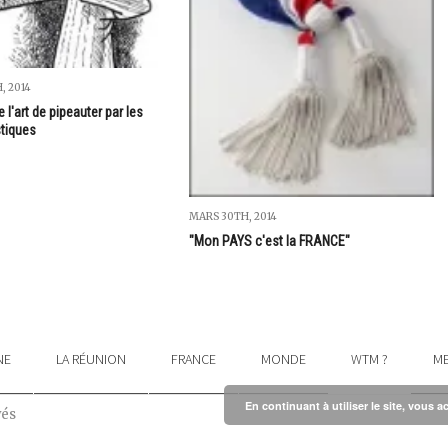
, 2014
e l'art de pipeauter par les
stiques
MARS 30TH, 2014
"Mon PAYS c'est la FRANCE"
NE
LA RÉUNION
FRANCE
MONDE
WTM ?
ME
En continuant à utiliser le site, vous a
vés