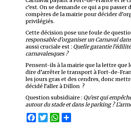
Carnaval payant à Fort-de-France et le c
c’est. On se demande ce qui a pu passer 
compères de la mairie pour décider d’or
privilégiés.
Cette décision pose une foule de questio
responsable d’organiser un Carnaval dans 
aussi cruciale est :
Quelle garantie l’édilit
carnavalesques ?
Pensent-ils à la mairie que la lettre que
dire d’arrêter le transport à Fort-de-Fra
les jours gras et des cendres, donc mettre
décidé l’aller à Dillon ?
Question subsidiaire :
Qu’est qui empêcher
autour du stade et dans le parking ? L’arm
Facebook
Twitter
WhatsApp
Partager