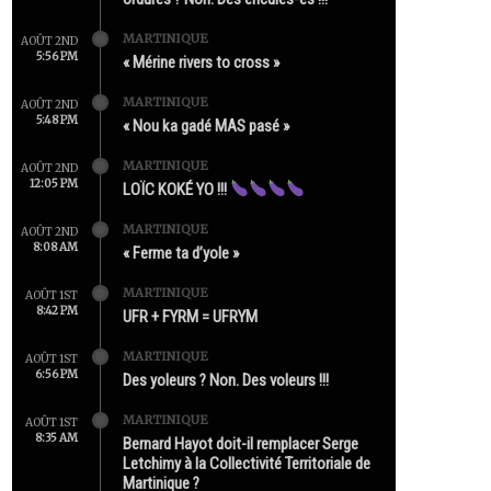
MARTINIQUE
AOÛT 2ND
5:56 PM
« Mérine rivers to cross »
MARTINIQUE
AOÛT 2ND
5:48 PM
« Nou ka gadé MAS pasé »
MARTINIQUE
AOÛT 2ND
12:05 PM
LOÏC KOKÉ YO !!!
MARTINIQUE
AOÛT 2ND
8:08 AM
« Ferme ta d’yole »
MARTINIQUE
AOÛT 1ST
8:42 PM
UFR + FYRM = UFRYM
MARTINIQUE
AOÛT 1ST
6:56 PM
Des yoleurs ? Non. Des voleurs !!!
MARTINIQUE
AOÛT 1ST
8:35 AM
Bernard Hayot doit-il remplacer Serge
Letchimy à la Collectivité Territoriale de
Martinique ?