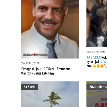
MARS 3RD, 2019
koké
ayen...jwi
MAI 10TH, 2021
être
L'image du jour 10/05/21 - Emmanuel
Macron - Serge Letchimy
A LA UNE
AUJOURD'HUI