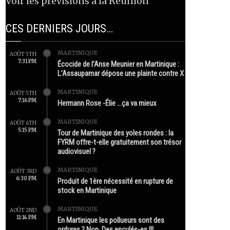
Voir les prévisions à la Réunion
CES DERNIERS JOURS…
MARTINIQUE
AOÛT 5TH
7:31 PM
Écocide de l’Anse Meunier en Martinique :
L’Assaupamar dépose une plainte contre X
MARTINIQUE
AOÛT 5TH
7:16 PM
Hermann Rose -Élie …ça va mieux
MARTINIQUE
AOÛT 4TH
5:15 PM
Tour de Martinique des yoles rondes : la
FYRM offre-t-elle gratuitement son trésor
audiovisuel ?
MARTINIQUE
AOÛT 3RD
6:30 PM
Produit de 1ère nécessité en rupture de
stock en Martinique
MARTINIQUE
AOÛT 2ND
11:14 PM
En Martinique les pollueurs sont des
ordures ? Non. Des enculés-es !!!