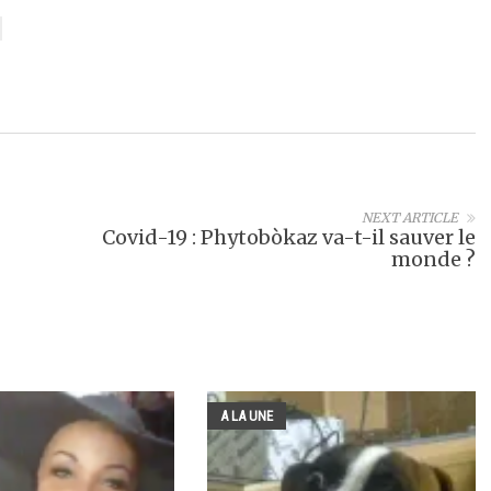
NEXT ARTICLE
Covid-19 : Phytobòkaz va-t-il sauver le
monde ?
A LA UNE