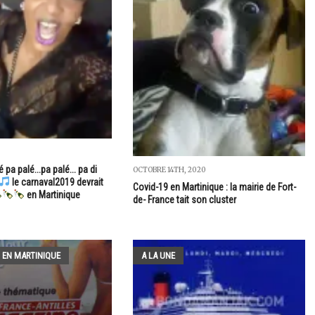
 pa palé...pa palé... pa di
OCTOBRE 14TH, 2020
le carnaval2019 devrait
Covid-19 en Martinique : la mairie de Fort-
en Martinique
de- France tait son cluster
 EN MARTINIQUE
A LA UNE