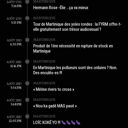
MARTINIQUE
AOÛT 5TH
7:16 PM
Hermann Rose -Élie …ça va mieux
MARTINIQUE
AOÛT 4TH
5:15 PM
Tour de Martinique des yoles rondes : la FYRM offre-t-
elle gratuitement son trésor audiovisuel ?
MARTINIQUE
AOÛT 3RD
6:30 PM
Produit de 1ère nécessité en rupture de stock en
Martinique
MARTINIQUE
AOÛT 2ND
11:14 PM
En Martinique les pollueurs sont des ordures ? Non.
Des enculés-es !!!
MARTINIQUE
AOÛT 2ND
5:56 PM
« Mérine rivers to cross »
MARTINIQUE
AOÛT 2ND
5:48 PM
« Nou ka gadé MAS pasé »
MARTINIQUE
AOÛT 2ND
12:05 PM
LOÏC KOKÉ YO !!!