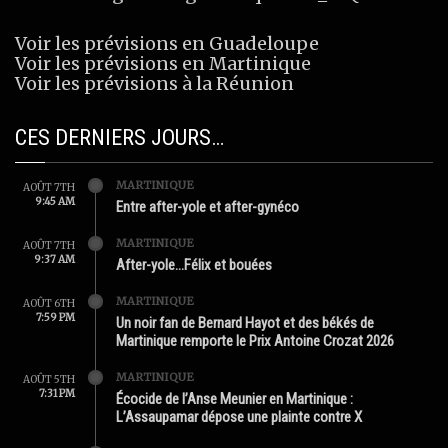
Voir les prévisions en Guadeloupe
Voir les prévisions en Martinique
Voir les prévisions à la Réunion
CES DERNIERS JOURS…
MARTINIQUE
AOÛT 7TH
9:45 AM
Entre after-yole et after-gynéco
MARTINIQUE
AOÛT 7TH
9:37 AM
After-yole…Félix et bouées
MARTINIQUE
AOÛT 6TH
7:59 PM
Un noir fan de Bernard Hayot et des békés de
Martinique remporte le Prix Antoine Crozat 2026
MARTINIQUE
AOÛT 5TH
7:31 PM
Écocide de l’Anse Meunier en Martinique :
L’Assaupamar dépose une plainte contre X