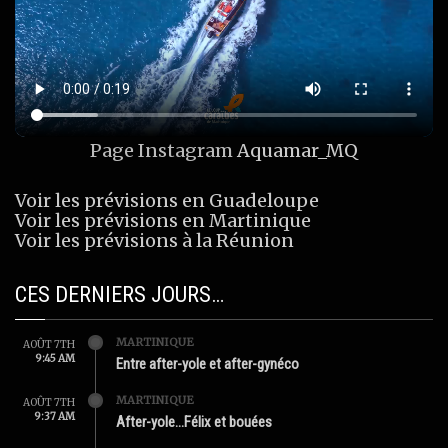
Page Instagram
Aquamar_MQ
Voir les prévisions en Guadeloupe
Voir les prévisions en Martinique
Voir les prévisions à la Réunion
CES DERNIERS JOURS…
MARTINIQUE
AOÛT 7TH
9:45 AM
Entre after-yole et after-gynéco
MARTINIQUE
AOÛT 7TH
9:37 AM
After-yole…Félix et bouées