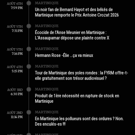
MARTINIQUE
AOÛT 6TH
7:59 PM
Un noir fan de Bernard Hayot et des békés de
Martinique remporte le Prix Antoine Crozat 2026
MARTINIQUE
AOÛT 5TH
7:31 PM
Écocide de l’Anse Meunier en Martinique :
L’Assaupamar dépose une plainte contre X
MARTINIQUE
AOÛT 5TH
7:16 PM
Hermann Rose -Élie …ça va mieux
MARTINIQUE
AOÛT 4TH
5:15 PM
Tour de Martinique des yoles rondes : la FYRM offre-t-
elle gratuitement son trésor audiovisuel ?
MARTINIQUE
AOÛT 3RD
6:30 PM
Produit de 1ère nécessité en rupture de stock en
Martinique
MARTINIQUE
AOÛT 2ND
11:14 PM
En Martinique les pollueurs sont des ordures ? Non.
Des enculés-es !!!