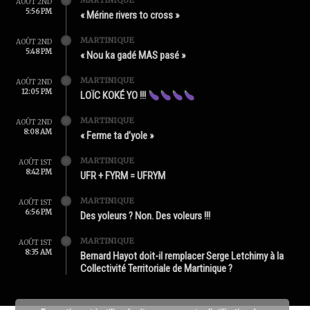
MARTINIQUE
AOÛT 2ND
5:56 PM
« Mérine rivers to cross »
MARTINIQUE
AOÛT 2ND
5:48 PM
« Nou ka gadé MAS pasé »
MARTINIQUE
AOÛT 2ND
12:05 PM
LOÏC KOKÉ YO !!!
MARTINIQUE
AOÛT 2ND
8:08 AM
« Ferme ta d’yole »
MARTINIQUE
AOÛT 1ST
8:42 PM
UFR + FYRM = UFRYM
MARTINIQUE
AOÛT 1ST
6:56 PM
Des yoleurs ? Non. Des voleurs !!!
MARTINIQUE
AOÛT 1ST
8:35 AM
Bernard Hayot doit-il remplacer Serge Letchimy à la
Collectivité Territoriale de Martinique ?