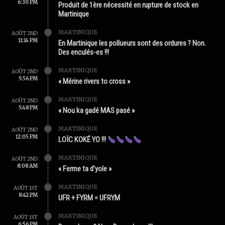
6:30 PM
Produit de 1ère nécessité en rupture de stock en
Martinique
MARTINIQUE
AOÛT 2ND
11:14 PM
En Martinique les pollueurs sont des ordures ? Non.
Des enculés-es !!!
MARTINIQUE
AOÛT 2ND
5:56 PM
« Mérine rivers to cross »
MARTINIQUE
AOÛT 2ND
5:48 PM
« Nou ka gadé MAS pasé »
MARTINIQUE
AOÛT 2ND
12:05 PM
LOÏC KOKÉ YO !!!
MARTINIQUE
AOÛT 2ND
8:08 AM
« Ferme ta d’yole »
MARTINIQUE
AOÛT 1ST
8:42 PM
UFR + FYRM = UFRYM
MARTINIQUE
AOÛT 1ST
6:56 PM