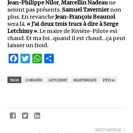
Jean-Philippe Nilor
,
Marcellin Nadeau
ne
seront pas présents.
Samuel Tavernier
non
plus. En revanche
Jean-François Beaunol
sera là.
« J’ai deux trois trucs à dire à Serge
Letchimy ».
Le maire de Rivière-Pilote est
chaud. Et ma foi…quand il est chaud…ça peut
laisser un froid.
Facebook
Twitter
WhatsApp
Partager
TAGS
CONGRÈS
LETCHIMY
MARTINIQUE
PÉYI-A
NEXT ARTICLE