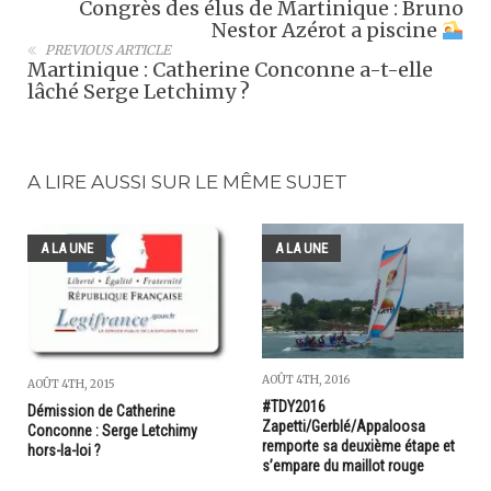
Congrès des élus de Martinique : Bruno
Nestor Azérot a piscine
PREVIOUS ARTICLE
Martinique : Catherine Conconne a-t-elle
lâché Serge Letchimy ?
A LIRE AUSSI SUR LE MÊME SUJET
A LA UNE
A LA UNE
AOÛT 4TH, 2016
AOÛT 4TH, 2015
#TDY2016
Démission de Catherine
Zapetti/Gerblé/Appaloosa
Conconne : Serge Letchimy
remporte sa deuxième étape et
hors-la-loi ?
s’empare du maillot rouge