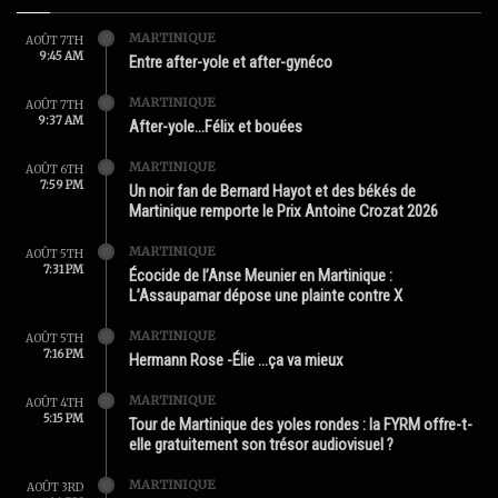
MARTINIQUE
AOÛT 7TH
9:45 AM
Entre after-yole et after-gynéco
MARTINIQUE
AOÛT 7TH
9:37 AM
After-yole…Félix et bouées
MARTINIQUE
AOÛT 6TH
7:59 PM
Un noir fan de Bernard Hayot et des békés de
Martinique remporte le Prix Antoine Crozat 2026
MARTINIQUE
AOÛT 5TH
7:31 PM
Écocide de l’Anse Meunier en Martinique :
L’Assaupamar dépose une plainte contre X
MARTINIQUE
AOÛT 5TH
7:16 PM
Hermann Rose -Élie …ça va mieux
MARTINIQUE
AOÛT 4TH
5:15 PM
Tour de Martinique des yoles rondes : la FYRM offre-t-
elle gratuitement son trésor audiovisuel ?
MARTINIQUE
AOÛT 3RD