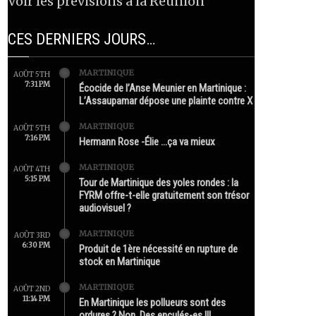
Voir les prévisions à la Réunion
CES DERNIERS JOURS…
MARTINIQUE
AOÛT 5TH
7:31 PM
Écocide de l’Anse Meunier en Martinique :
L’Assaupamar dépose une plainte contre X
MARTINIQUE
AOÛT 5TH
7:16 PM
Hermann Rose -Élie …ça va mieux
MARTINIQUE
AOÛT 4TH
5:15 PM
Tour de Martinique des yoles rondes : la
FYRM offre-t-elle gratuitement son trésor
audiovisuel ?
MARTINIQUE
AOÛT 3RD
6:30 PM
Produit de 1ère nécessité en rupture de
stock en Martinique
MARTINIQUE
AOÛT 2ND
11:14 PM
En Martinique les pollueurs sont des
ordures ? Non. Des enculés-es !!!