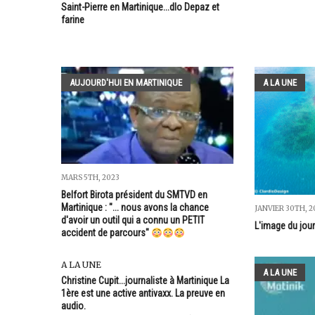
Saint-Pierre en Martinique...dlo Depaz et
farine
AUJOURD'HUI EN MARTINIQUE
A LA UNE
MARS 5TH, 2023
Belfort Birota président du SMTVD en
Martinique : "... nous avons la chance
JANVIER 30TH, 2
d'avoir un outil qui a connu un PETIT
L'image du jour
accident de parcours"
A LA UNE
A LA UNE
Christine Cupit...journaliste à Martinique La
1ère est une active antivaxx. La preuve en
audio.