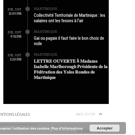
MARTINIQUE
JUIL 31ST
11:05 PM
Collectivité Territoriale de Martinique : les
salaires ont les fesses à l’air
MARTINIQUE
JUIL 31ST
9:51 PM
Gai ou pagaie il faut faire le bon choix de
voile
MARTINIQUE
JUIL 31ST
3:20 PM
𝐋𝐄𝐓𝐓𝐑𝐄 𝐎𝐔𝐕𝐄𝐑𝐓𝐄 À 𝐌𝐚𝐝𝐚𝐦𝐞
𝐈𝐬𝐚𝐛𝐞𝐥𝐥𝐞 𝐌𝐚𝐫𝐥𝐛𝐨𝐫𝐨𝐮𝐠𝐡 𝐏𝐫é𝐬𝐢𝐝𝐞𝐧𝐭𝐞 𝐝𝐞 𝐥𝐚
𝐅é𝐝é𝐫𝐚𝐭𝐢𝐨𝐧 𝐝𝐞𝐬 𝐘𝐨𝐥𝐞𝐬 𝐑𝐨𝐧𝐝𝐞𝐬 𝐝𝐞
𝐌𝐚𝐫𝐭𝐢𝐧𝐢𝐪𝐮𝐞
NTIONS LÉGALES
BACK TO TOP
Accepter
cceptez l’utilisation des cookies.
Plus d’informations
Produit par
Bondamanjak