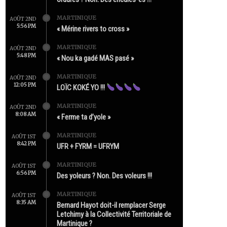
MARTINIQUE
AOÛT 2ND
5:56 PM
« Mérine rivers to cross »
MARTINIQUE
AOÛT 2ND
5:48 PM
« Nou ka gadé MAS pasé »
MARTINIQUE
AOÛT 2ND
12:05 PM
LOÏC KOKÉ YO !!!
MARTINIQUE
AOÛT 2ND
8:08 AM
« Ferme ta d’yole »
MARTINIQUE
AOÛT 1ST
8:42 PM
UFR + FYRM = UFRYM
MARTINIQUE
AOÛT 1ST
6:56 PM
Des yoleurs ? Non. Des voleurs !!!
MARTINIQUE
AOÛT 1ST
8:35 AM
Bernard Hayot doit-il remplacer Serge
Letchimy à la Collectivité Territoriale de
Martinique ?