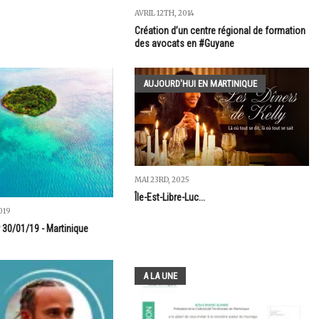
AVRIL 12TH, 2014
Création d’un centre régional de formation
des avocats en #Guyane
AUJOURD'HUI EN MARTINIQUE
MAI 23RD, 2025
Île-Est-Libre-Luc...
019
 30/01/19 - Martinique
A LA UNE