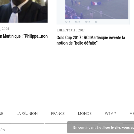
, 2025
JUILLET 13TH, 2017
n Martinique : "Philippe...non
Gold Cup 2017 : RCI Martinique invente la
notion de "belle défaite"
NE
LA RÉUNION
FRANCE
MONDE
WTM ?
ME
En continuant à utiliser le site, vous a
vés