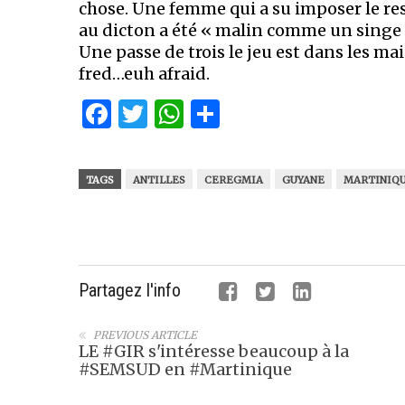
chose. Une femme qui a su imposer le re
au dicton a été « malin comme un singe 
Une passe de trois le jeu est dans les 
fred…euh afraid.
Facebook
Twitter
WhatsApp
Partager
TAGS
ANTILLES
CEREGMIA
GUYANE
MARTINIQ
Partagez l'info
PREVIOUS ARTICLE
LE #GIR s'intéresse beaucoup à la
#SEMSUD en #Martinique