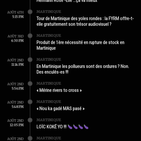
Hermann Rose -Élie …ça va mieux
MARTINIQUE
AOÛT 4TH
5:15 PM
Tour de Martinique des yoles rondes : la FYRM offre-t-
elle gratuitement son trésor audiovisuel ?
MARTINIQUE
AOÛT 3RD
6:30 PM
Produit de 1ère nécessité en rupture de stock en
Martinique
MARTINIQUE
AOÛT 2ND
11:14 PM
En Martinique les pollueurs sont des ordures ? Non.
Des enculés-es !!!
MARTINIQUE
AOÛT 2ND
5:56 PM
« Mérine rivers to cross »
MARTINIQUE
AOÛT 2ND
5:48 PM
« Nou ka gadé MAS pasé »
MARTINIQUE
AOÛT 2ND
12:05 PM
LOÏC KOKÉ YO !!!
MARTINIQUE
AOÛT 2ND