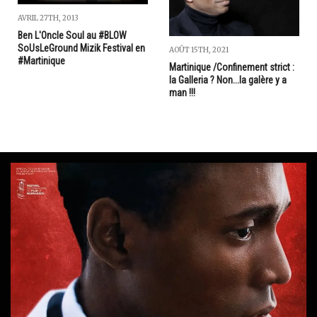
AVRIL 27TH, 2013
Ben L'Oncle Soul au #BLOW
SoUsLeGround Mizik Festival en
AOÛT 15TH, 2021
#Martinique
Martinique /Confinement strict :
la Galleria ? Non...la galère y a
man !!!