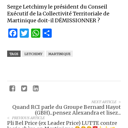
Serge Letchimy le président du Conseil
Exécutif de la Collectivité Territoriale de
Martinique doit-il DÉMISSIONNER ?
Facebook
Twitter
WhatsApp
Partager
TAGS
LETCHIMY
MARTINIQUE
NEXT ARTICLE
Quand RCI parle du Groupe Bernard Hayot
(GBH)...pensez Alexandra et lisez...
PREVIOUS ARTICLE
Pli Bel Price (ex Leader Price) LUTTE contre