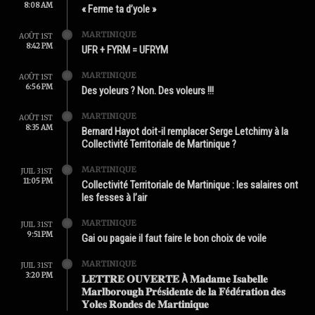
8:08 AM
« Ferme ta d’yole »
MARTINIQUE
AOÛT 1ST
8:42 PM
UFR + FYRM = UFRYM
MARTINIQUE
AOÛT 1ST
6:56 PM
Des yoleurs ? Non. Des voleurs !!!
MARTINIQUE
AOÛT 1ST
8:35 AM
Bernard Hayot doit-il remplacer Serge Letchimy à la
Collectivité Territoriale de Martinique ?
MARTINIQUE
JUIL 31ST
11:05 PM
Collectivité Territoriale de Martinique : les salaires ont
les fesses à l’air
MARTINIQUE
JUIL 31ST
9:51 PM
Gai ou pagaie il faut faire le bon choix de voile
MARTINIQUE
JUIL 31ST
3:20 PM
𝐋𝐄𝐓𝐓𝐑𝐄 𝐎𝐔𝐕𝐄𝐑𝐓𝐄 À 𝐌𝐚𝐝𝐚𝐦𝐞 𝐈𝐬𝐚𝐛𝐞𝐥𝐥𝐞
𝐌𝐚𝐫𝐥𝐛𝐨𝐫𝐨𝐮𝐠𝐡 𝐏𝐫é𝐬𝐢𝐝𝐞𝐧𝐭𝐞 𝐝𝐞 𝐥𝐚 𝐅é𝐝é𝐫𝐚𝐭𝐢𝐨𝐧 𝐝𝐞𝐬
𝐘𝐨𝐥𝐞𝐬 𝐑𝐨𝐧𝐝𝐞𝐬 𝐝𝐞 𝐌𝐚𝐫𝐭𝐢𝐧𝐢𝐪𝐮𝐞