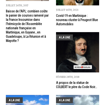
JUILLET 26TH, 2017
JUILLET 16TH, 2021
Baisse de l'APL: combien coûte
le panier de courses ramené par
Covid-19 en Martinique :
la France Insoumise dans
nouveau cluster à Peugeot Blue
l'hémicycle de l'Assemblée
Automobiles
nationale française en
Martinique, en Guyane , en
Guadeloupe, à La Réunion et à
A LA UNE
Mayotte ?
FÉVRIER 28TH, 2018
A propos de la statue de
COLBERT le père du Code Noir...
A LA UNE
A LA UNE