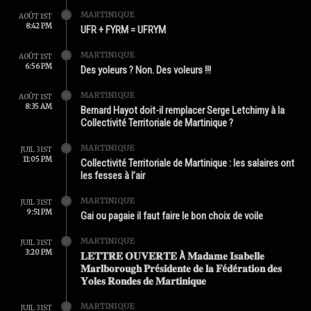
MARTINIQUE
AOÛT 1ST
8:42 PM
UFR + FYRM = UFRYM
MARTINIQUE
AOÛT 1ST
6:56 PM
Des yoleurs ? Non. Des voleurs !!!
MARTINIQUE
AOÛT 1ST
8:35 AM
Bernard Hayot doit-il remplacer Serge Letchimy à la
Collectivité Territoriale de Martinique ?
MARTINIQUE
JUIL 31ST
11:05 PM
Collectivité Territoriale de Martinique : les salaires ont
les fesses à l’air
MARTINIQUE
JUIL 31ST
9:51 PM
Gai ou pagaie il faut faire le bon choix de voile
MARTINIQUE
JUIL 31ST
3:20 PM
𝐋𝐄𝐓𝐓𝐑𝐄 𝐎𝐔𝐕𝐄𝐑𝐓𝐄 À 𝐌𝐚𝐝𝐚𝐦𝐞 𝐈𝐬𝐚𝐛𝐞𝐥𝐥𝐞
𝐌𝐚𝐫𝐥𝐛𝐨𝐫𝐨𝐮𝐠𝐡 𝐏𝐫é𝐬𝐢𝐝𝐞𝐧𝐭𝐞 𝐝𝐞 𝐥𝐚 𝐅é𝐝é𝐫𝐚𝐭𝐢𝐨𝐧 𝐝𝐞𝐬
𝐘𝐨𝐥𝐞𝐬 𝐑𝐨𝐧𝐝𝐞𝐬 𝐝𝐞 𝐌𝐚𝐫𝐭𝐢𝐧𝐢𝐪𝐮𝐞
MARTINIQUE
JUIL 31ST