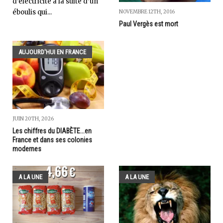
d’électricité à la suite d’un
éboulis qui...
NOVEMBRE 12TH, 2016
Paul Vergès est mort
AUJOURD'HUI EN FRANCE
JUIN 20TH, 2026
Les chiffres du DIABÈTE...en
France et dans ses colonies
modernes
A LA UNE
A LA UNE