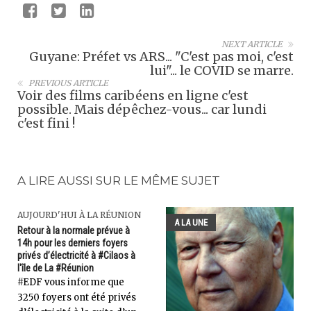
NEXT ARTICLE
Guyane: Préfet vs ARS... "C'est pas moi, c'est
lui"... le COVID se marre.
PREVIOUS ARTICLE
Voir des films caribéens en ligne c'est
possible. Mais dépêchez-vous... car lundi
c'est fini !
A LIRE AUSSI SUR LE MÊME SUJET
AUJOURD'HUI À LA RÉUNION
A LA UNE
Retour à la normale prévue à
14h pour les derniers foyers
privés d’électricité à #Cilaos à
l'île de La #Réunion
#EDF vous informe que
3250 foyers ont été privés