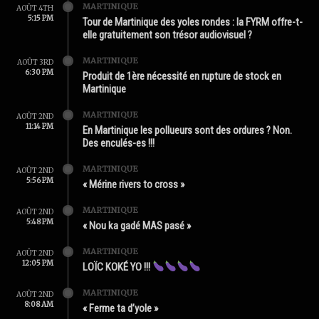
MARTINIQUE
AOÛT 4TH
5:15 PM
Tour de Martinique des yoles rondes : la FYRM offre-t-
elle gratuitement son trésor audiovisuel ?
MARTINIQUE
AOÛT 3RD
6:30 PM
Produit de 1ère nécessité en rupture de stock en
Martinique
MARTINIQUE
AOÛT 2ND
11:14 PM
En Martinique les pollueurs sont des ordures ? Non.
Des enculés-es !!!
MARTINIQUE
AOÛT 2ND
5:56 PM
« Mérine rivers to cross »
MARTINIQUE
AOÛT 2ND
5:48 PM
« Nou ka gadé MAS pasé »
MARTINIQUE
AOÛT 2ND
12:05 PM
LOÏC KOKÉ YO !!!
MARTINIQUE
AOÛT 2ND
8:08 AM
« Ferme ta d’yole »