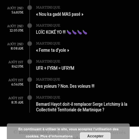
MARTINIQUE
AOÛT 2ND
5:48 PM
« Nou ka gadé MAS pasé »
MARTINIQUE
AOÛT 2ND
12:05 PM
LOÏC KOKÉ YO !!!
MARTINIQUE
AOÛT 2ND
8:08 AM
« Ferme ta d’yole »
MARTINIQUE
AOÛT 1ST
8:42 PM
UFR + FYRM = UFRYM
MARTINIQUE
AOÛT 1ST
6:56 PM
Des yoleurs ? Non. Des voleurs !!!
MARTINIQUE
AOÛT 1ST
8:35 AM
Bernard Hayot doit-il remplacer Serge Letchimy à la
Collectivité Territoriale de Martinique ?
En continuant à utiliser le site, vous acceptez l’utilisation des
©
Bondamanjak.com
1994-2020 - Tous droits réservés
Accepter
cookies.
Plus d’informations
Produit par
Bondamanjak