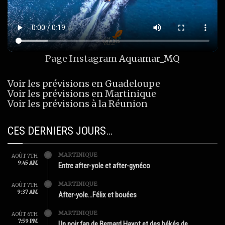
Page Instagram
Aquamar_MQ
Voir les prévisions en Guadeloupe
Voir les prévisions en Martinique
Voir les prévisions à la Réunion
CES DERNIERS JOURS…
MARTINIQUE
AOÛT 7TH
9:45 AM
Entre after-yole et after-gynéco
MARTINIQUE
AOÛT 7TH
9:37 AM
After-yole…Félix et bouées
MARTINIQUE
AOÛT 6TH
7:59 PM
Un noir fan de Bernard Hayot et des békés de