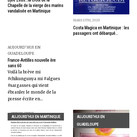
Djee Zeus...la croix de la
Chapelle de la vierge des marins
vandalisée en Martinique
MARS 13TH, 2020
Costa Magica en Martinique : les
passagers ont débarqué...
AUJOURD'HUI EN
GUADELOUPE
France-Antilles nouvelle ère
sans 60
Voilà la brève mi
#chikungunya mi #algues
#sargasses qui vient
ébranler le monde de la
presse écrite en...
AUJOURD'HUI EN MARTINIQUE
AUJOURD'HUI EN
GUADELOUPE