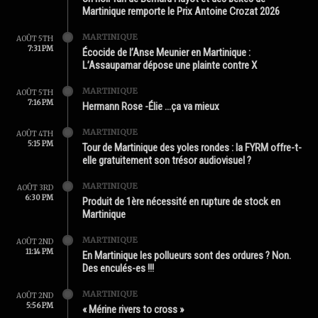
Martinique remporte le Prix Antoine Crozat 2026
MARTINIQUE
AOÛT 5TH
7:31 PM
Écocide de l’Anse Meunier en Martinique :
L’Assaupamar dépose une plainte contre X
MARTINIQUE
AOÛT 5TH
7:16 PM
Hermann Rose -Élie …ça va mieux
MARTINIQUE
AOÛT 4TH
5:15 PM
Tour de Martinique des yoles rondes : la FYRM offre-t-
elle gratuitement son trésor audiovisuel ?
MARTINIQUE
AOÛT 3RD
6:30 PM
Produit de 1ère nécessité en rupture de stock en
Martinique
MARTINIQUE
AOÛT 2ND
11:14 PM
En Martinique les pollueurs sont des ordures ? Non.
Des enculés-es !!!
MARTINIQUE
AOÛT 2ND
5:56 PM
« Mérine rivers to cross »