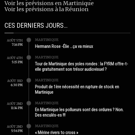
Voir les prévisions en Martinique
Voir les prévisions à la Réunion
CES DERNIERS JOURS…
MARTINIQUE
AOÛT 5TH
7:16 PM
Hermann Rose -Élie …ça va mieux
MARTINIQUE
AOÛT 4TH
5:15 PM
Tour de Martinique des yoles rondes : la FYRM offre-t-
elle gratuitement son trésor audiovisuel ?
MARTINIQUE
AOÛT 3RD
6:30 PM
Produit de 1ère nécessité en rupture de stock en
Martinique
MARTINIQUE
AOÛT 2ND
11:14 PM
En Martinique les pollueurs sont des ordures ? Non.
Des enculés-es !!!
MARTINIQUE
AOÛT 2ND
5:56 PM
« Mérine rivers to cross »