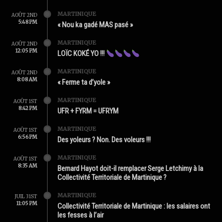
MARTINIQUE
AOÛT 2ND
5:48 PM
« Nou ka gadé MAS pasé »
MARTINIQUE
AOÛT 2ND
12:05 PM
LOÏC KOKÉ YO !!!
MARTINIQUE
AOÛT 2ND
8:08 AM
« Ferme ta d’yole »
MARTINIQUE
AOÛT 1ST
8:42 PM
UFR + FYRM = UFRYM
MARTINIQUE
AOÛT 1ST
6:56 PM
Des yoleurs ? Non. Des voleurs !!!
MARTINIQUE
AOÛT 1ST
8:35 AM
Bernard Hayot doit-il remplacer Serge Letchimy à la
Collectivité Territoriale de Martinique ?
MARTINIQUE
JUIL 31ST
11:05 PM
Collectivité Territoriale de Martinique : les salaires ont
les fesses à l’air