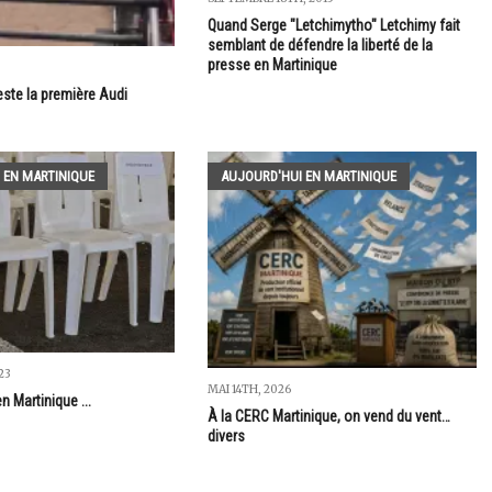
Quand Serge "Letchimytho" Letchimy fait
semblant de défendre la liberté de la
presse en Martinique
este la première Audi
 EN MARTINIQUE
AUJOURD'HUI EN MARTINIQUE
23
MAI 14TH, 2026
en Martinique ...
À la CERC Martinique, on vend du vent…
divers