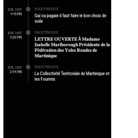
MARTINIQUE
JUIL 31ST
9:51 PM
Gai ou pagaie il faut faire le bon choix de
voile
MARTINIQUE
JUIL 31ST
3:20 PM
𝐋𝐄𝐓𝐓𝐑𝐄 𝐎𝐔𝐕𝐄𝐑𝐓𝐄 À 𝐌𝐚𝐝𝐚𝐦𝐞
𝐈𝐬𝐚𝐛𝐞𝐥𝐥𝐞 𝐌𝐚𝐫𝐥𝐛𝐨𝐫𝐨𝐮𝐠𝐡 𝐏𝐫é𝐬𝐢𝐝𝐞𝐧𝐭𝐞 𝐝𝐞 𝐥𝐚
𝐅é𝐝é𝐫𝐚𝐭𝐢𝐨𝐧 𝐝𝐞𝐬 𝐘𝐨𝐥𝐞𝐬 𝐑𝐨𝐧𝐝𝐞𝐬 𝐝𝐞
𝐌𝐚𝐫𝐭𝐢𝐧𝐢𝐪𝐮𝐞
MARTINIQUE
JUIL 31ST
2:59 PM
La Collectivité Territoriale de Martinique et
les Fourmis