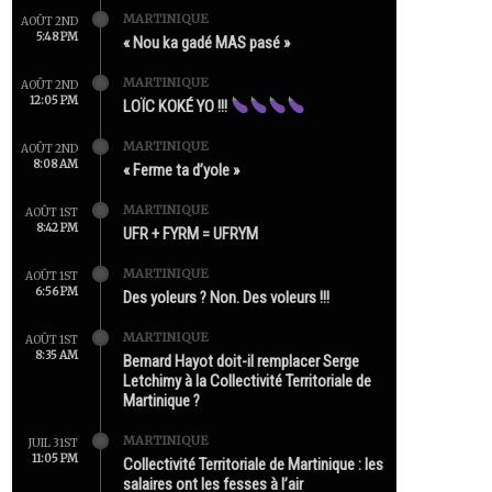
MARTINIQUE
AOÛT 2ND
5:48 PM
« Nou ka gadé MAS pasé »
MARTINIQUE
AOÛT 2ND
12:05 PM
LOÏC KOKÉ YO !!!
MARTINIQUE
AOÛT 2ND
8:08 AM
« Ferme ta d’yole »
MARTINIQUE
AOÛT 1ST
8:42 PM
UFR + FYRM = UFRYM
MARTINIQUE
AOÛT 1ST
6:56 PM
Des yoleurs ? Non. Des voleurs !!!
MARTINIQUE
AOÛT 1ST
8:35 AM
Bernard Hayot doit-il remplacer Serge
Letchimy à la Collectivité Territoriale de
Martinique ?
MARTINIQUE
JUIL 31ST
11:05 PM
Collectivité Territoriale de Martinique : les
salaires ont les fesses à l’air