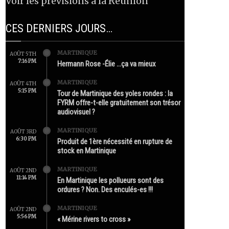
Voir les prévisions à la Réunion
CES DERNIERS JOURS…
MARTINIQUE
AOÛT 5TH
7:16 PM
Hermann Rose -Élie …ça va mieux
MARTINIQUE
AOÛT 4TH
5:15 PM
Tour de Martinique des yoles rondes : la
FYRM offre-t-elle gratuitement son trésor
audiovisuel ?
MARTINIQUE
AOÛT 3RD
6:30 PM
Produit de 1ère nécessité en rupture de
stock en Martinique
MARTINIQUE
AOÛT 2ND
11:14 PM
En Martinique les pollueurs sont des
ordures ? Non. Des enculés-es !!!
MARTINIQUE
AOÛT 2ND
5:56 PM
« Mérine rivers to cross »