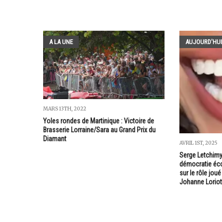
A LA UNE
AUJOURD'HUI
MARS 13TH, 2022
Yoles rondes de Martinique : Victoire de
Brasserie Lorraine/Sara au Grand Prix du
Diamant
AVRIL 1ST, 2025
Serge Letchimy.
démocratie éc
sur le rôle jou
Johanne Loriot 