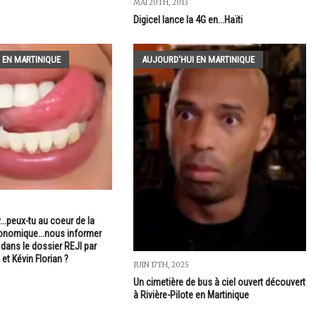
MAI 20TH, 2013
Digicel lance la 4G en...Haïti
 EN MARTINIQUE
AUJOURD'HUI EN MARTINIQUE
..peux-tu au coeur de la
onomique...nous informer
é dans le dossier REJI par
et Kévin Florian ?
JUIN 17TH, 2025
Un cimetière de bus à ciel ouvert découvert
à Rivière-Pilote en Martinique