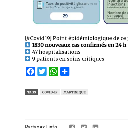
[#Covid19] Point épidémiologique de ce 
1830 nouveaux cas confirmés en 24 h
47 hospitalisations
9 patients en soins critiques
Facebook
Twitter
WhatsApp
Partager
TAGS
COVID-19
MARTINIQUE
Partagez l'info