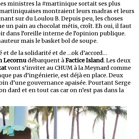
 les ministres la #martinique sortait ses plus
martiniquaises montraient leurs madras et leurs
inant sur du Loulou B. Depuis peu, les choses
n pain au chocolat métis, croît. Eh oui, il faut
oir dans l’oreille interne de l’opinion publique.
hauteur mais le basket bol de soupe.
é et de la solidarité et de …ok d’accord…
n Lecornu
débarquent à
Factice Island
. Les deux
zat
vont s’inviter au CHUM à la Meynard comme
anque pas d’ingénierie, est déjà en place. Deux
 loin d’une gouvernance apaisée. Pourtant Serge
on dard et en tout cas car on n’est pas dans la