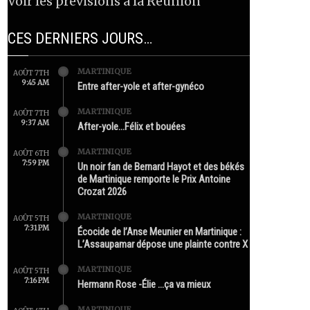
Voir les prévisions à la Réunion
CES DERNIERS JOURS…
MARTINIQUE
AOÛT 7TH
9:45 AM
Entre after-yole et after-gynéco
MARTINIQUE
AOÛT 7TH
9:37 AM
After-yole…Félix et bouées
MARTINIQUE
AOÛT 6TH
7:59 PM
Un noir fan de Bernard Hayot et des békés
de Martinique remporte le Prix Antoine
Crozat 2026
MARTINIQUE
AOÛT 5TH
7:31 PM
Écocide de l’Anse Meunier en Martinique :
L’Assaupamar dépose une plainte contre X
MARTINIQUE
AOÛT 5TH
7:16 PM
Hermann Rose -Élie …ça va mieux
MARTINIQUE