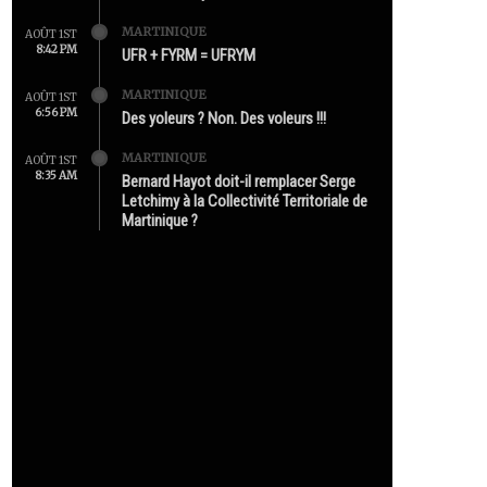
MARTINIQUE
AOÛT 1ST
8:42 PM
UFR + FYRM = UFRYM
MARTINIQUE
AOÛT 1ST
6:56 PM
Des yoleurs ? Non. Des voleurs !!!
MARTINIQUE
AOÛT 1ST
8:35 AM
Bernard Hayot doit-il remplacer Serge
Letchimy à la Collectivité Territoriale de
Martinique ?