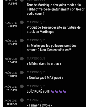
AOÛT 4TH
5:15 PM
Tour de Martinique des yoles rondes : la
FYRM offre-t-elle gratuitement son trésor
audiovisuel ?
MARTINIQUE
AOÛT 3RD
6:30 PM
Produit de 1ère nécessité en rupture de
stock en Martinique
MARTINIQUE
AOÛT 2ND
11:14 PM
En Martinique les pollueurs sont des
ordures ? Non. Des enculés-es !!!
MARTINIQUE
AOÛT 2ND
5:56 PM
« Mérine rivers to cross »
MARTINIQUE
AOÛT 2ND
5:48 PM
« Nou ka gadé MAS pasé »
MARTINIQUE
AOÛT 2ND
12:05 PM
LOÏC KOKÉ YO !!!
MARTINIQUE
AOÛT 2ND
8:08 AM
« Ferme ta d’yole »