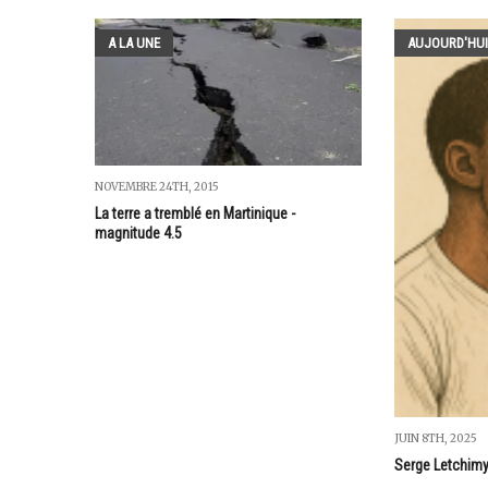
A LA UNE
AUJOURD'HUI
NOVEMBRE 24TH, 2015
La terre a tremblé en Martinique -
magnitude 4.5
JUIN 8TH, 2025
Serge Letchim