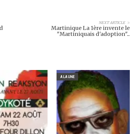
NEXT ARTICLE
rd
Martinique La 1ère invente le
"Martiniquais d'adoption"...
A LA UNE