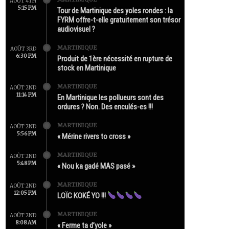
AOÛT 4TH
5:15 PM
Tour de Martinique des yoles rondes : la
FYRM offre-t-elle gratuitement son trésor
audiovisuel ?
MARTINIQUE
AOÛT 3RD
6:30 PM
Produit de 1ère nécessité en rupture de
stock en Martinique
MARTINIQUE
AOÛT 2ND
11:14 PM
En Martinique les pollueurs sont des
ordures ? Non. Des enculés-es !!!
MARTINIQUE
AOÛT 2ND
5:56 PM
« Mérine rivers to cross »
MARTINIQUE
AOÛT 2ND
5:48 PM
« Nou ka gadé MAS pasé »
MARTINIQUE
AOÛT 2ND
12:05 PM
LOÏC KOKÉ YO !!!
MARTINIQUE
AOÛT 2ND
8:08 AM
« Ferme ta d’yole »