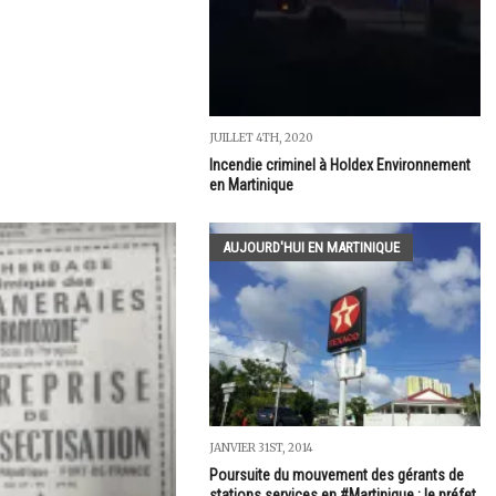
JUILLET 4TH, 2020
Incendie criminel à Holdex Environnement
en Martinique
AUJOURD'HUI EN MARTINIQUE
JANVIER 31ST, 2014
Poursuite du mouvement des gérants de
stations services en #Martinique : le préfet