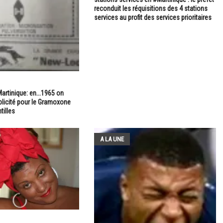
reconduit les réquisitions des 4 stations
services au profit des services prioritaires
artinique: en...1965 on
ublicité pour le Gramoxone
tilles
A LA UNE