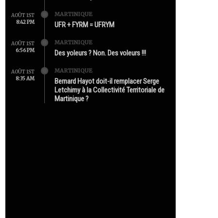
MARTINIQUE
AOÛT 1ST
8:42 PM
UFR + FYRM = UFRYM
MARTINIQUE
AOÛT 1ST
6:56 PM
Des yoleurs ? Non. Des voleurs !!!
MARTINIQUE
AOÛT 1ST
8:35 AM
Bernard Hayot doit-il remplacer Serge
Letchimy à la Collectivité Territoriale de
Martinique ?