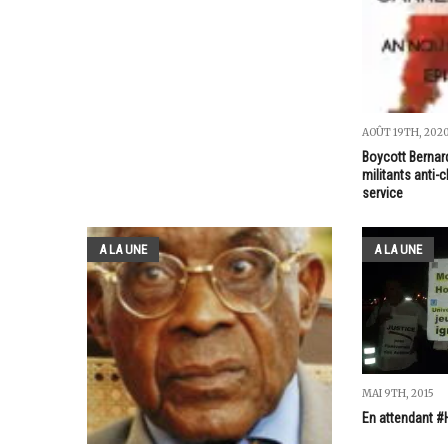
AOÛT 19TH, 202
Boycott Bernard
militants anti
service
A LA UNE
A LA UNE
MAI 9TH, 2015
En attendant #