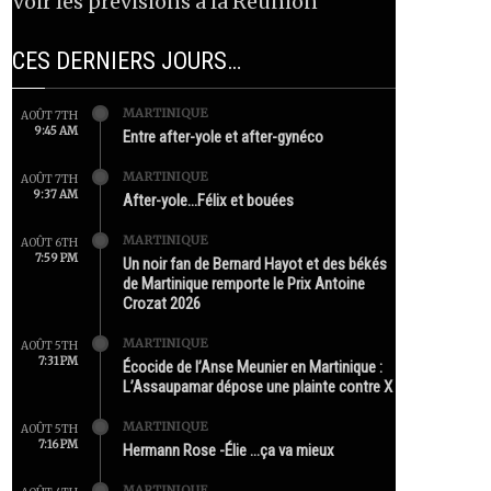
Voir les prévisions à la Réunion
CES DERNIERS JOURS…
MARTINIQUE
AOÛT 7TH
9:45 AM
Entre after-yole et after-gynéco
MARTINIQUE
AOÛT 7TH
9:37 AM
After-yole…Félix et bouées
MARTINIQUE
AOÛT 6TH
7:59 PM
Un noir fan de Bernard Hayot et des békés
de Martinique remporte le Prix Antoine
Crozat 2026
MARTINIQUE
AOÛT 5TH
7:31 PM
Écocide de l’Anse Meunier en Martinique :
L’Assaupamar dépose une plainte contre X
MARTINIQUE
AOÛT 5TH
7:16 PM
Hermann Rose -Élie …ça va mieux
MARTINIQUE