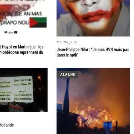
0
MAI 2ND, 2021
 Hayot en Martinique : les
Jean-Philippe Nilor : "Je suis RVN mais pas
-chlordécone reprennent du
dans le nptk"
A LA UNE
Hollande