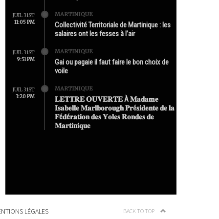
MARTINIQUE
JUIL 31ST
11:05 PM
Collectivité Territoriale de Martinique : les
salaires ont les fesses à l’air
MARTINIQUE
JUIL 31ST
9:51 PM
Gai ou pagaie il faut faire le bon choix de
voile
MARTINIQUE
JUIL 31ST
3:20 PM
𝐋𝐄𝐓𝐓𝐑𝐄 𝐎𝐔𝐕𝐄𝐑𝐓𝐄 À 𝐌𝐚𝐝𝐚𝐦𝐞
𝐈𝐬𝐚𝐛𝐞𝐥𝐥𝐞 𝐌𝐚𝐫𝐥𝐛𝐨𝐫𝐨𝐮𝐠𝐡 𝐏𝐫é𝐬𝐢𝐝𝐞𝐧𝐭𝐞 𝐝𝐞 𝐥𝐚
𝐅é𝐝é𝐫𝐚𝐭𝐢𝐨𝐧 𝐝𝐞𝐬 𝐘𝐨𝐥𝐞𝐬 𝐑𝐨𝐧𝐝𝐞𝐬 𝐝𝐞
𝐌𝐚𝐫𝐭𝐢𝐧𝐢𝐪𝐮𝐞
NTIONS LÉGALES
BACK TO TOP