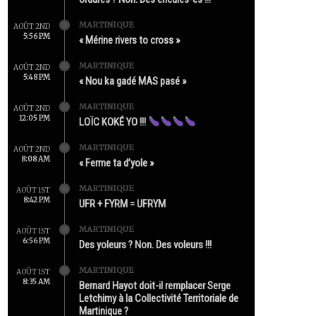
MARTINIQUE
AOÛT 2ND
5:56 PM
« Mérine rivers to cross »
MARTINIQUE
AOÛT 2ND
5:48 PM
« Nou ka gadé MAS pasé »
MARTINIQUE
AOÛT 2ND
12:05 PM
LOÏC KOKÉ YO !!!
MARTINIQUE
AOÛT 2ND
8:08 AM
« Ferme ta d’yole »
MARTINIQUE
AOÛT 1ST
8:42 PM
UFR + FYRM = UFRYM
MARTINIQUE
AOÛT 1ST
6:56 PM
Des yoleurs ? Non. Des voleurs !!!
MARTINIQUE
AOÛT 1ST
8:35 AM
Bernard Hayot doit-il remplacer Serge
Letchimy à la Collectivité Territoriale de
Martinique ?