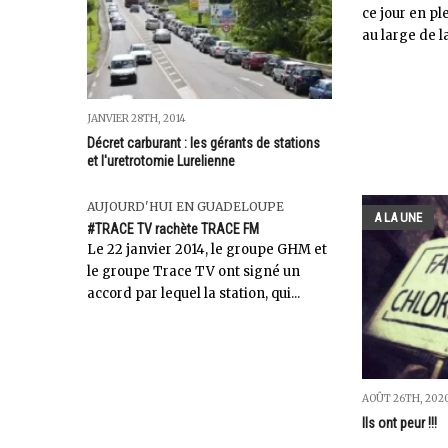
ce jour en p
au large de l
JANVIER 28TH, 2014
Décret carburant : les gérants de stations
et l'uretrotomie Lurelienne
AUJOURD'HUI EN GUADELOUPE
A LA UNE
#TRACE TV rachète TRACE FM
Le 22 janvier 2014, le groupe GHM et
le groupe Trace TV ont signé un
accord par lequel la station, qui...
AOÛT 26TH, 202
Ils ont peur !!!