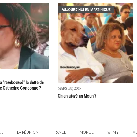
AUJOURD'HUI EN MARTINIQUE
 a "remboursé" la dette de
de Catherine Conconne ?
MARS 1ST, 2015
Chien abiyé an Moun ?
NE
LA RÉUNION
FRANCE
MONDE
WTM ?
ME