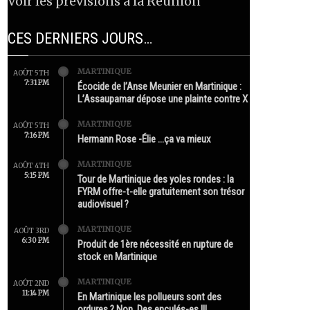
Voir les prévisions à la Réunion
CES DERNIERS JOURS…
MARTINIQUE
AOÛT 5TH
7:31 PM
Écocide de l’Anse Meunier en Martinique :
L’Assaupamar dépose une plainte contre X
MARTINIQUE
AOÛT 5TH
7:16 PM
Hermann Rose -Élie …ça va mieux
MARTINIQUE
AOÛT 4TH
5:15 PM
Tour de Martinique des yoles rondes : la
FYRM offre-t-elle gratuitement son trésor
audiovisuel ?
MARTINIQUE
AOÛT 3RD
6:30 PM
Produit de 1ère nécessité en rupture de
stock en Martinique
MARTINIQUE
AOÛT 2ND
11:14 PM
En Martinique les pollueurs sont des
ordures ? Non. Des enculés-es !!!