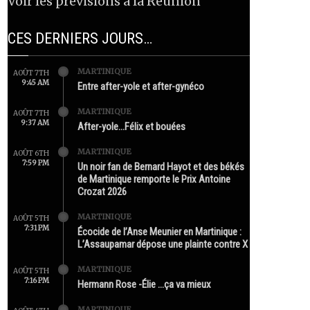
Voir les prévisions à la Réunion
CES DERNIERS JOURS…
MARTINIQUE
AOÛT 7TH
9:45 AM
Entre after-yole et after-gynéco
MARTINIQUE
AOÛT 7TH
9:37 AM
After-yole…Félix et bouées
MARTINIQUE
AOÛT 6TH
7:59 PM
Un noir fan de Bernard Hayot et des békés
de Martinique remporte le Prix Antoine
Crozat 2026
MARTINIQUE
AOÛT 5TH
7:31 PM
Écocide de l’Anse Meunier en Martinique :
L’Assaupamar dépose une plainte contre X
MARTINIQUE
AOÛT 5TH
7:16 PM
Hermann Rose -Élie …ça va mieux
MARTINIQUE