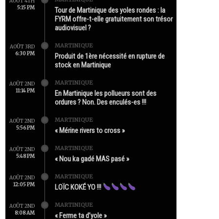
AOÛT 4TH
5:15 PM
Tour de Martinique des yoles rondes : la
FYRM offre-t-elle gratuitement son trésor
audiovisuel ?
MARTINIQUE
AOÛT 3RD
6:30 PM
Produit de 1ère nécessité en rupture de
stock en Martinique
MARTINIQUE
AOÛT 2ND
11:14 PM
En Martinique les pollueurs sont des
ordures ? Non. Des enculés-es !!!
MARTINIQUE
AOÛT 2ND
5:56 PM
« Mérine rivers to cross »
MARTINIQUE
AOÛT 2ND
5:48 PM
« Nou ka gadé MAS pasé »
MARTINIQUE
AOÛT 2ND
12:05 PM
LOÏC KOKÉ YO !!!
MARTINIQUE
AOÛT 2ND
8:08 AM
« Ferme ta d’yole »