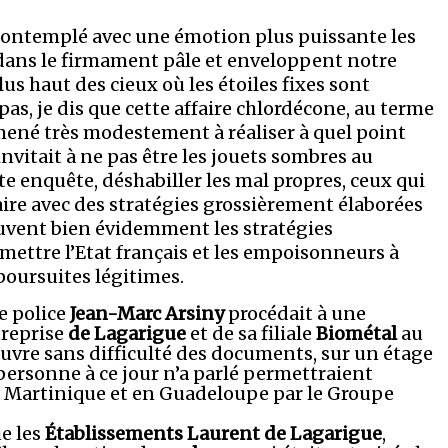
 contemplé avec une émotion plus puissante les
ans le firmament pâle et enveloppent notre
us haut des cieux où les étoiles fixes sont
pas, je dis que cette affaire chlordécone, au terme
ené très modestement à réaliser à quel point
nvitait à ne pas être les jouets sombres au
te enquête, déshabiller les mal propres, ceux qui
ire avec des stratégies grossièrement élaborées
ouvent bien évidemment les stratégies
 mettre l’Etat français et les empoisonneurs à
 poursuites légitimes.
de police
Jean-Marc Arsiny
procédait à une
treprise
de Lagarigue
et de sa filiale
Biométal
au
ouvre sans difficulté des documents, sur un étage
ersonne à ce jour n’a parlé permettraient
 la Martinique et en Guadeloupe par le Groupe
ue les
Établissements Laurent de Lagarigue
,