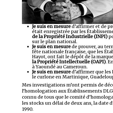
Je suis en mesure
d’affirmer et de p
était enregistrée par les Établisse
de la Propriété Industrielle (INPI)
po
sur le plan national.
Je suis en mesure
de prouver, au ter
fête nationale française, que les É
Hayot, ont fait le dépôt de la marq
la Propriété Intellectuelle (OAPI)
. E
à Yaoundé au Cameroun.
Je suis en mesure
d’affirmer que le
le curlone en Martinique, Guadeloup
Mes investigations m’ont permis de décou
l’homologation aux Établissements DLG p
connu de tous que le comité d’homologat
les stocks un délai de deux ans, la date d
1990.