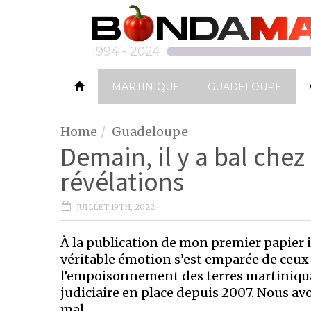
MARTINIQUE
GUADELOUPE
Home
Guadeloupe
Demain, il y a bal che
révélations
JUILLET 19TH, 2022
À la publication de mon premier papier i
véritable émotion s’est emparée de ceux 
l’empoisonnement des terres martiniquai
judiciaire en place depuis 2007. Nous avo
mal.