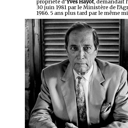
propriété d’
Yves Hayot
, demandait 
30 juin 1981 par le Ministère de l’A
1986. 5 ans plus tard par le même mi