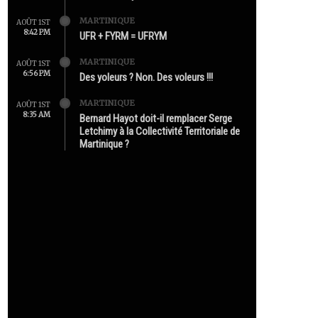
MARTINIQUE
AOÛT 1ST
8:42 PM
UFR + FYRM = UFRYM
MARTINIQUE
AOÛT 1ST
6:56 PM
Des yoleurs ? Non. Des voleurs !!!
MARTINIQUE
AOÛT 1ST
8:35 AM
Bernard Hayot doit-il remplacer Serge
Letchimy à la Collectivité Territoriale de
Martinique ?