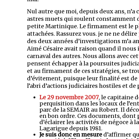
Nul autre que moi, depuis deux ans, n’a
astres muets qui roulent constamment d
petite Martinique. Le firmament est le pl
attachées. Rassurez vous. je ne ne délire 
des deux années d’investigations m’a am
Aimé Césaire avait raison quand il nous i
carnaval des autres. Nous allons avec cet
pensent échapper à la poursuites judicia
et au firmament de ces stratégies, se tr
d’évitement, puisque leur finalité est de
l’abri d’actions judiciaires hostiles et de
Le 29 novembre 2007
, le capitaine 
perquisition dans les locaux de l’en
parc de la SEMAIR au Robert. Il déc
en bon ordre. Ces documents, dont p
d’éclairer les activités de négoce à
Lagarigue depuis 1981.
Je suis donc en mesure
d’affirmer q