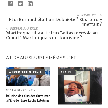
NEXT ARTICLE
Et si Bernard était un Dubaïote ? Et si on s'y
mettait ?
PREVIOUS ARTICLE
Martinique : il y a-t-il un Baltasar créole au
Comité Martiniquais du Tourisme ?
A LIRE AUSSI SUR LE MÊME SUJET
AUJOURD'HUI EN FRANCE
A LA UNE
SEPTEMBRE 29TH, 2025
Réunion des élus des Outre-mer
à l'Élysée : Lurel Lache Letchimy