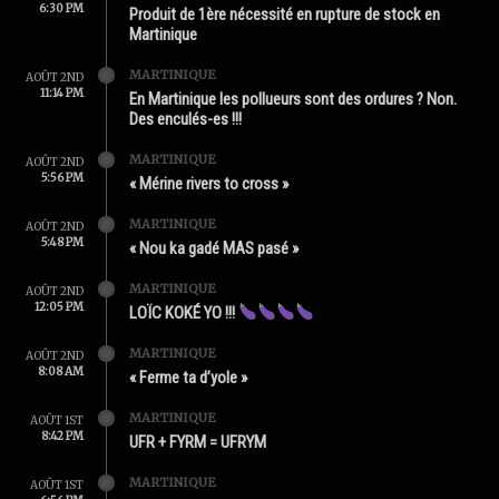
6:30 PM
Produit de 1ère nécessité en rupture de stock en
Martinique
MARTINIQUE
AOÛT 2ND
11:14 PM
En Martinique les pollueurs sont des ordures ? Non.
Des enculés-es !!!
MARTINIQUE
AOÛT 2ND
5:56 PM
« Mérine rivers to cross »
MARTINIQUE
AOÛT 2ND
5:48 PM
« Nou ka gadé MAS pasé »
MARTINIQUE
AOÛT 2ND
12:05 PM
LOÏC KOKÉ YO !!!
MARTINIQUE
AOÛT 2ND
8:08 AM
« Ferme ta d’yole »
MARTINIQUE
AOÛT 1ST
8:42 PM
UFR + FYRM = UFRYM
MARTINIQUE
AOÛT 1ST