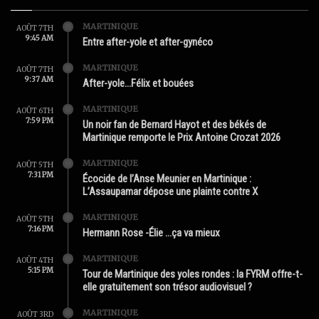
MARTINIQUE
AOÛT 7TH
9:45 AM
Entre after-yole et after-gynéco
MARTINIQUE
AOÛT 7TH
9:37 AM
After-yole…Félix et bouées
MARTINIQUE
AOÛT 6TH
7:59 PM
Un noir fan de Bernard Hayot et des békés de
Martinique remporte le Prix Antoine Crozat 2026
MARTINIQUE
AOÛT 5TH
7:31 PM
Écocide de l’Anse Meunier en Martinique :
L’Assaupamar dépose une plainte contre X
MARTINIQUE
AOÛT 5TH
7:16 PM
Hermann Rose -Élie …ça va mieux
MARTINIQUE
AOÛT 4TH
5:15 PM
Tour de Martinique des yoles rondes : la FYRM offre-t-
elle gratuitement son trésor audiovisuel ?
MARTINIQUE
AOÛT 3RD