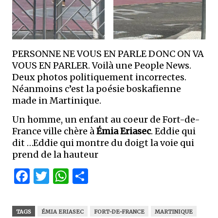
PERSONNE NE VOUS EN PARLE DONC ON VA
VOUS EN PARLER. Voilà une People News.
Deux photos politiquement incorrectes.
Néanmoins c’est la poésie boskafienne
made in Martinique.
Un homme, un enfant au coeur de Fort-de-
France ville chère à
Émia Eriasec
. Eddie qui
dit …Eddie qui montre du doigt la voie qui
prend de la hauteur
Facebook
Twitter
WhatsApp
Partager
TAGS
ÉMIA ERIASEC
FORT-DE-FRANCE
MARTINIQUE