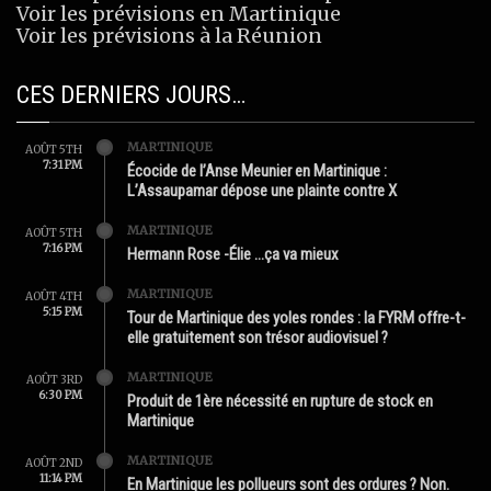
Voir les prévisions en Martinique
Voir les prévisions à la Réunion
CES DERNIERS JOURS…
MARTINIQUE
AOÛT 5TH
7:31 PM
Écocide de l’Anse Meunier en Martinique :
L’Assaupamar dépose une plainte contre X
MARTINIQUE
AOÛT 5TH
7:16 PM
Hermann Rose -Élie …ça va mieux
MARTINIQUE
AOÛT 4TH
5:15 PM
Tour de Martinique des yoles rondes : la FYRM offre-t-
elle gratuitement son trésor audiovisuel ?
MARTINIQUE
AOÛT 3RD
6:30 PM
Produit de 1ère nécessité en rupture de stock en
Martinique
MARTINIQUE
AOÛT 2ND
11:14 PM
En Martinique les pollueurs sont des ordures ? Non.