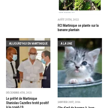
AOÛT 25TH, 2022
RCI Martinique se plante sur la
banane plantain
AUJOURD'HUI EN MARTINIQUE
A LA UNE
DÉCEMBRE 6TH, 2021
Le préfet de Martinique
JANVIER 21ST, 2016
Stanislas Cazelles testé positif
à la covid-19
Clin d'œil de borgne à Jean-