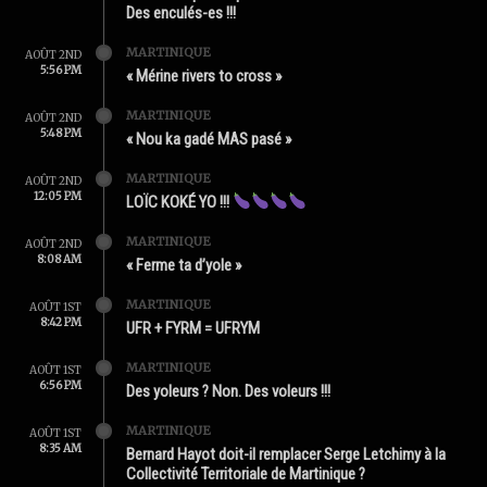
Des enculés-es !!!
MARTINIQUE
AOÛT 2ND
5:56 PM
« Mérine rivers to cross »
MARTINIQUE
AOÛT 2ND
5:48 PM
« Nou ka gadé MAS pasé »
MARTINIQUE
AOÛT 2ND
12:05 PM
LOÏC KOKÉ YO !!!
MARTINIQUE
AOÛT 2ND
8:08 AM
« Ferme ta d’yole »
MARTINIQUE
AOÛT 1ST
8:42 PM
UFR + FYRM = UFRYM
MARTINIQUE
AOÛT 1ST
6:56 PM
Des yoleurs ? Non. Des voleurs !!!
MARTINIQUE
AOÛT 1ST
8:35 AM
Bernard Hayot doit-il remplacer Serge Letchimy à la
Collectivité Territoriale de Martinique ?