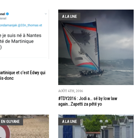
A LA UNE
artinique et c'est Edwy qui
 dis-donc
AOÛT 4TH, 2016
#TDY2016 : Jodi a... sé by low law
again...Zapetti za pété yo
 EN GUYANE
A LA UNE