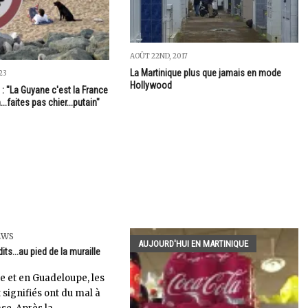
AOÛT 22ND, 2017
La Martinique plus que jamais en mode
23
Hollywood
: "La Guyane c'est la France
.faites pas chier...putain"
EWS
AUJOURD'HUI EN MARTINIQUE
its...au pied de la muraille
e et en Guadeloupe, les
t signifiés ont du mal à