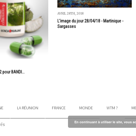
AVRIL 28TH, 2018
L'image du jour 28/04/18 - Martinique -
Sargasses
2 pour BANDI...
NE
LA RÉUNION
FRANCE
MONDE
WTM ?
ME
En continuant à utiliser le site, vous a
vés