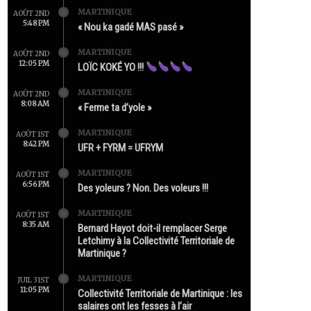
MARTINIQUE
AOÛT 2ND
5:48 PM
« Nou ka gadé MAS pasé »
MARTINIQUE
AOÛT 2ND
12:05 PM
LOÏC KOKÉ YO !!!
MARTINIQUE
AOÛT 2ND
8:08 AM
« Ferme ta d’yole »
MARTINIQUE
AOÛT 1ST
8:42 PM
UFR + FYRM = UFRYM
MARTINIQUE
AOÛT 1ST
6:56 PM
Des yoleurs ? Non. Des voleurs !!!
MARTINIQUE
AOÛT 1ST
8:35 AM
Bernard Hayot doit-il remplacer Serge
Letchimy à la Collectivité Territoriale de
Martinique ?
MARTINIQUE
JUIL 31ST
11:05 PM
Collectivité Territoriale de Martinique : les
salaires ont les fesses à l’air