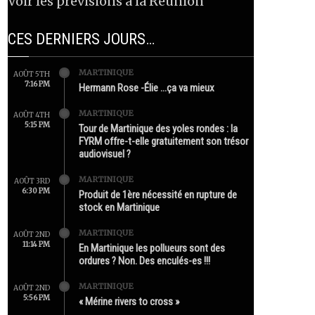
Voir les prévisions à la Réunion
CES DERNIERS JOURS…
MARTINIQUE
AOÛT 5TH
7:16 PM
Hermann Rose -Élie …ça va mieux
MARTINIQUE
AOÛT 4TH
5:15 PM
Tour de Martinique des yoles rondes : la
FYRM offre-t-elle gratuitement son trésor
audiovisuel ?
MARTINIQUE
AOÛT 3RD
6:30 PM
Produit de 1ère nécessité en rupture de
stock en Martinique
MARTINIQUE
AOÛT 2ND
11:14 PM
En Martinique les pollueurs sont des
ordures ? Non. Des enculés-es !!!
MARTINIQUE
AOÛT 2ND
5:56 PM
« Mérine rivers to cross »