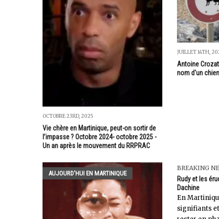
JUILLET 14TH, 20
Antoine Crozat 
nom d'un chien..
OCTOBRE 23RD, 2025
Vie chère en Martinique, peut-on sortir de
l’impasse ? Octobre 2024- octobre 2025 -
Un an après le mouvement du RRPRAC
BREAKING N
AUJOURD'HUI EN MARTINIQUE
Rudy et les érud
Dachine
En Martiniqu
signifiants e