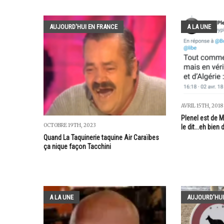
AUJOURD'HUI EN FRANCE
A LA UNE
AVRIL 15TH, 2018
Plenel est de M
OCTOBRE 19TH, 2023
le dit...eh bien
Quand La Taquinerie taquine Air Caraïbes
ça nique façon Tacchini
A LA UNE
AUJOURD'HUI