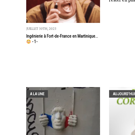
rester en phas
JUILLET 30TH, 2023
Ingénierie à Fort-de-France en Martinique...
- 1-
A LA UNE
AUJOURD'HUI