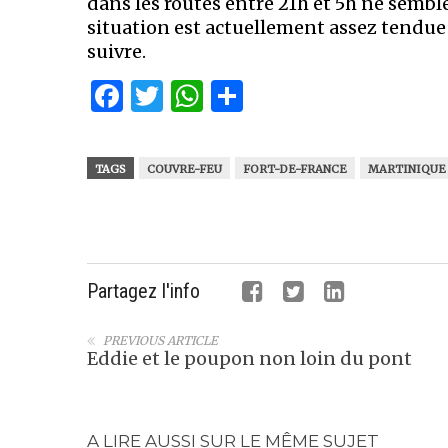
dans les routes entre 21h et 5h ne semble
situation est actuellement assez tendue 
suivre.
Facebook
Twitter
WhatsApp
Partager
TAGS
COUVRE-FEU
FORT-DE-FRANCE
MARTINIQUE
Partagez l'info
PREVIOUS ARTICLE
Eddie et le poupon non loin du pont
A LIRE AUSSI SUR LE MÊME SUJET