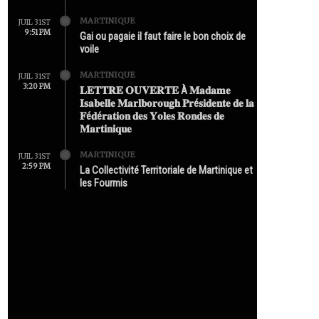
MARTINIQUE
JUIL 31ST
9:51 PM
Gai ou pagaie il faut faire le bon choix de
voile
MARTINIQUE
JUIL 31ST
3:20 PM
𝐋𝐄𝐓𝐓𝐑𝐄 𝐎𝐔𝐕𝐄𝐑𝐓𝐄 À 𝐌𝐚𝐝𝐚𝐦𝐞
𝐈𝐬𝐚𝐛𝐞𝐥𝐥𝐞 𝐌𝐚𝐫𝐥𝐛𝐨𝐫𝐨𝐮𝐠𝐡 𝐏𝐫é𝐬𝐢𝐝𝐞𝐧𝐭𝐞 𝐝𝐞 𝐥𝐚
𝐅é𝐝é𝐫𝐚𝐭𝐢𝐨𝐧 𝐝𝐞𝐬 𝐘𝐨𝐥𝐞𝐬 𝐑𝐨𝐧𝐝𝐞𝐬 𝐝𝐞
𝐌𝐚𝐫𝐭𝐢𝐧𝐢𝐪𝐮𝐞
MARTINIQUE
JUIL 31ST
2:59 PM
La Collectivité Territoriale de Martinique et
les Fourmis