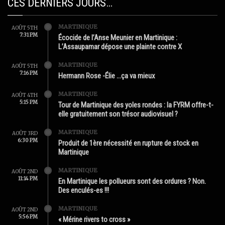
CES DERNIERS JOURS…
MARTINIQUE
AOÛT 5TH
7:31 PM
Écocide de l’Anse Meunier en Martinique :
L’Assaupamar dépose une plainte contre X
MARTINIQUE
AOÛT 5TH
7:16 PM
Hermann Rose -Élie …ça va mieux
MARTINIQUE
AOÛT 4TH
5:15 PM
Tour de Martinique des yoles rondes : la FYRM offre-t-
elle gratuitement son trésor audiovisuel ?
MARTINIQUE
AOÛT 3RD
6:30 PM
Produit de 1ère nécessité en rupture de stock en
Martinique
MARTINIQUE
AOÛT 2ND
11:14 PM
En Martinique les pollueurs sont des ordures ? Non.
Des enculés-es !!!
MARTINIQUE
AOÛT 2ND
5:56 PM
« Mérine rivers to cross »