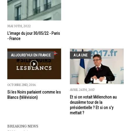
MAI 30TH, 2022
L'image du jour 30/05/22 - Paris
- France
AUJOURD'HUI EN FRANCE
A LA UNE
OCTOBRE 2ND, 2016
AVRIL 24TH, 2017
Si les Noirs parlaient comme les
Et si on votait Mélenchon au
Blancs (télévision)
deuxième tour de la
présidentielle ? Et si on s'y
mettait ?
BREAKING NEWS