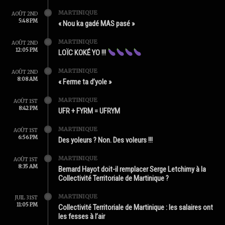
MARTINIQUE
AOÛT 2ND
5:48 PM
« Nou ka gadé MAS pasé »
MARTINIQUE
AOÛT 2ND
12:05 PM
LOÏC KOKÉ YO !!!
MARTINIQUE
AOÛT 2ND
8:08 AM
« Ferme ta d’yole »
MARTINIQUE
AOÛT 1ST
8:42 PM
UFR + FYRM = UFRYM
MARTINIQUE
AOÛT 1ST
6:56 PM
Des yoleurs ? Non. Des voleurs !!!
MARTINIQUE
AOÛT 1ST
8:35 AM
Bernard Hayot doit-il remplacer Serge Letchimy à la
Collectivité Territoriale de Martinique ?
MARTINIQUE
JUIL 31ST
11:05 PM
Collectivité Territoriale de Martinique : les salaires ont
les fesses à l’air