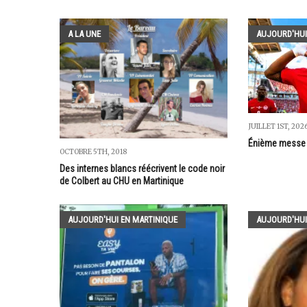
A LA UNE
AUJOURD'HUI
JUILLET 1ST, 202
Énième messe 
OCTOBRE 5TH, 2018
Des internes blancs réécrivent le code noir
de Colbert au CHU en Martinique
AUJOURD'HUI EN MARTINIQUE
AUJOURD'HUI