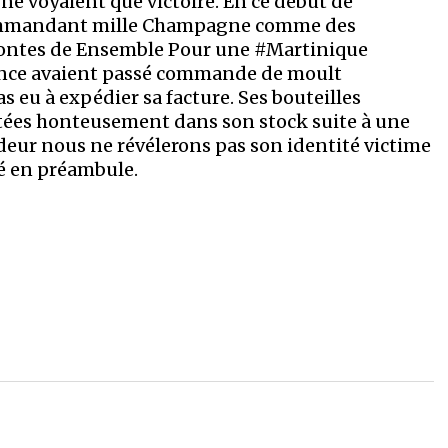
s ne voyaient que victoire. En ce début de
Commandant mille Champagne comme des
 pontes de Ensemble Pour une #Martinique
ence avaient passé commande de moult
as eu à expédier sa facture. Ses bouteilles
tées honteusement dans son stock suite à une
deur nous ne révélerons pas son identité victime
sé en préambule.