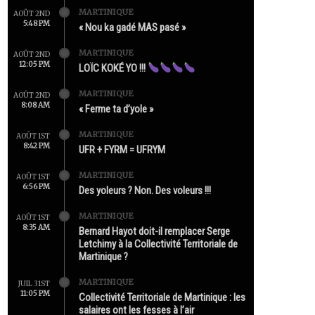
MARTINIQUE
AOÛT 2ND
5:48 PM
« Nou ka gadé MAS pasé »
MARTINIQUE
AOÛT 2ND
12:05 PM
LOÏC KOKÉ YO !!!
MARTINIQUE
AOÛT 2ND
8:08 AM
« Ferme ta d’yole »
MARTINIQUE
AOÛT 1ST
8:42 PM
UFR + FYRM = UFRYM
MARTINIQUE
AOÛT 1ST
6:56 PM
Des yoleurs ? Non. Des voleurs !!!
MARTINIQUE
AOÛT 1ST
8:35 AM
Bernard Hayot doit-il remplacer Serge
Letchimy à la Collectivité Territoriale de
Martinique ?
MARTINIQUE
JUIL 31ST
11:05 PM
Collectivité Territoriale de Martinique : les
salaires ont les fesses à l’air