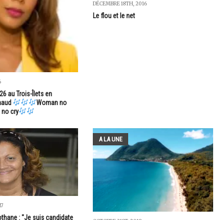
DÉCEMBRE 18TH, 2016
Le flou et le net
6
6 au Trois-Îlets en
rnaud
Woman no
 no cry
A LA UNE
17
thane : "Je suis candidate