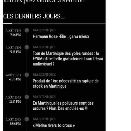
Voir les prévisions à la Réunion
CES DERNIERS JOURS…
MARTINIQUE
AOÛT 5TH
7:16 PM
Hermann Rose -Élie …ça va mieux
MARTINIQUE
AOÛT 4TH
5:15 PM
Tour de Martinique des yoles rondes : la
FYRM offre-t-elle gratuitement son trésor
audiovisuel ?
MARTINIQUE
AOÛT 3RD
6:30 PM
Produit de 1ère nécessité en rupture de
stock en Martinique
MARTINIQUE
AOÛT 2ND
11:14 PM
En Martinique les pollueurs sont des
ordures ? Non. Des enculés-es !!!
MARTINIQUE
AOÛT 2ND
5:56 PM
« Mérine rivers to cross »