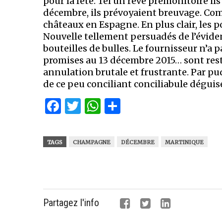
pour la fête. Tel un rêve prémonitoire il
décembre, ils prévoyaient breuvage. 
châteaux en Espagne. En plus clair, les
Nouvelle tellement persuadés de l’évid
bouteilles de bulles. Le fournisseur n’a p
promises au 13 décembre 2015… sont res
annulation brutale et frustrante. Par pu
de ce peu conciliant conciliabule dégui
Facebook
Twitter
WhatsApp
Partager
TAGS
CHAMPAGNE
DÉCEMBRE
MARTINIQUE
Partagez l'info