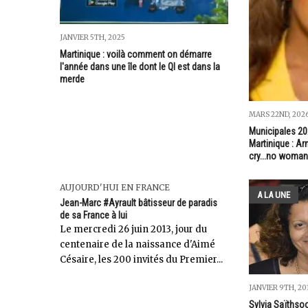
JANVIER 5TH, 2025
Martinique : voilà comment on démarre
l'année dans une île dont le QI est dans la
merde
MARS 22ND, 202
Municipales 202
Martinique : A
cry...no woman
AUJOURD'HUI EN FRANCE
A LA UNE
Jean-Marc #Ayrault bâtisseur de paradis
de sa France à lui
Le mercredi 26 juin 2013, jour du
centenaire de la naissance d'Aimé
Césaire, les 200 invités du Premier...
JANVIER 9TH, 20
Sylvia Saïthsoo