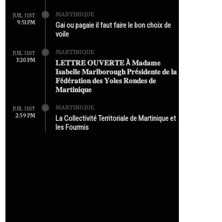
MARTINIQUE
JUIL 31ST
9:51 PM
Gai ou pagaie il faut faire le bon choix de
voile
MARTINIQUE
JUIL 31ST
3:20 PM
𝐋𝐄𝐓𝐓𝐑𝐄 𝐎𝐔𝐕𝐄𝐑𝐓𝐄 À 𝐌𝐚𝐝𝐚𝐦𝐞
𝐈𝐬𝐚𝐛𝐞𝐥𝐥𝐞 𝐌𝐚𝐫𝐥𝐛𝐨𝐫𝐨𝐮𝐠𝐡 𝐏𝐫é𝐬𝐢𝐝𝐞𝐧𝐭𝐞 𝐝𝐞 𝐥𝐚
𝐅é𝐝é𝐫𝐚𝐭𝐢𝐨𝐧 𝐝𝐞𝐬 𝐘𝐨𝐥𝐞𝐬 𝐑𝐨𝐧𝐝𝐞𝐬 𝐝𝐞
𝐌𝐚𝐫𝐭𝐢𝐧𝐢𝐪𝐮𝐞
MARTINIQUE
JUIL 31ST
2:59 PM
La Collectivité Territoriale de Martinique et
les Fourmis