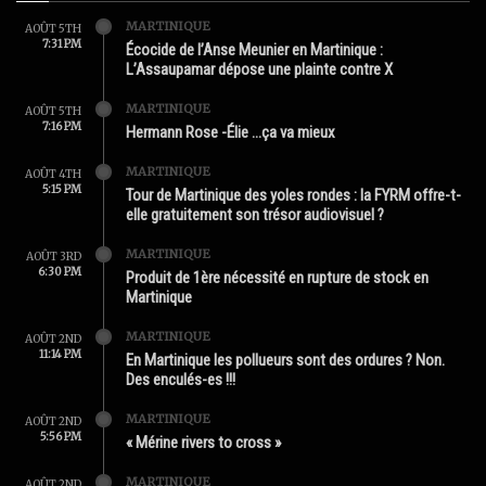
MARTINIQUE
AOÛT 5TH
7:31 PM
Écocide de l’Anse Meunier en Martinique :
L’Assaupamar dépose une plainte contre X
MARTINIQUE
AOÛT 5TH
7:16 PM
Hermann Rose -Élie …ça va mieux
MARTINIQUE
AOÛT 4TH
5:15 PM
Tour de Martinique des yoles rondes : la FYRM offre-t-
elle gratuitement son trésor audiovisuel ?
MARTINIQUE
AOÛT 3RD
6:30 PM
Produit de 1ère nécessité en rupture de stock en
Martinique
MARTINIQUE
AOÛT 2ND
11:14 PM
En Martinique les pollueurs sont des ordures ? Non.
Des enculés-es !!!
MARTINIQUE
AOÛT 2ND
5:56 PM
« Mérine rivers to cross »
MARTINIQUE
AOÛT 2ND