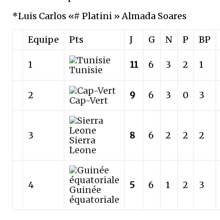
*Luis Carlos «# Platini » Almada Soares
Equipe
Pts
J
G
N
P
BP
1
11
6
3
2
1
Tunisie
2
9
6
3
0
3
Cap-Vert
3
8
6
2
2
2
Sierra
Leone
4
5
6
1
2
3
Guinée
équatoriale