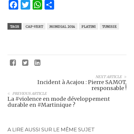
Facebook
Twitter
WhatsApp
Partager
TAGS
CAP-VERT
MONDIAL 2014
PLATINI
TUNISIE
NEXT ARTICLE
Incident à Acajou : Pierre SAMOT,
responsable !
PREVIOUS ARTICLE
La #violence en mode développement
durable en #Martinique ?
A LIRE AUSSI SUR LE MÊME SUJET