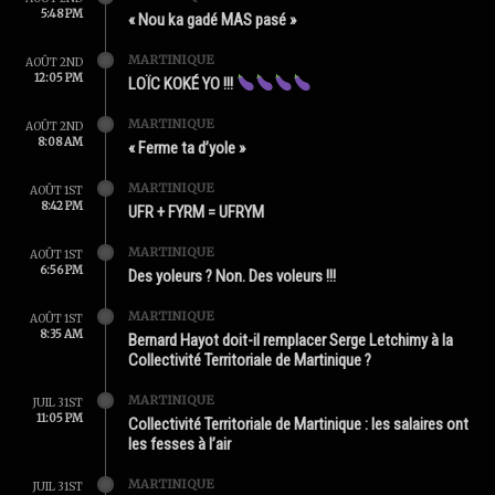
5:48 PM
« Nou ka gadé MAS pasé »
MARTINIQUE
AOÛT 2ND
12:05 PM
LOÏC KOKÉ YO !!!
MARTINIQUE
AOÛT 2ND
8:08 AM
« Ferme ta d’yole »
MARTINIQUE
AOÛT 1ST
8:42 PM
UFR + FYRM = UFRYM
MARTINIQUE
AOÛT 1ST
6:56 PM
Des yoleurs ? Non. Des voleurs !!!
MARTINIQUE
AOÛT 1ST
8:35 AM
Bernard Hayot doit-il remplacer Serge Letchimy à la
Collectivité Territoriale de Martinique ?
MARTINIQUE
JUIL 31ST
11:05 PM
Collectivité Territoriale de Martinique : les salaires ont
les fesses à l’air
MARTINIQUE
JUIL 31ST