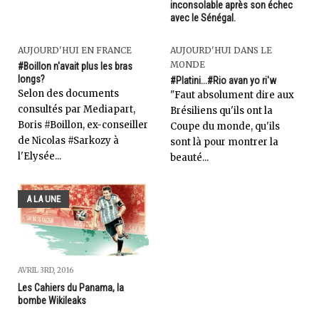
inconsolable après son échec
avec le Sénégal.
AUJOURD'HUI EN FRANCE
AUJOURD'HUI DANS LE
MONDE
#Boillon n'avait plus les bras
longs?
#Platini...#Rio avan yo ri'w
Selon des documents
"Faut absolument dire aux
consultés par Mediapart,
Brésiliens qu'ils ont la
Boris #Boillon, ex-conseiller
Coupe du monde, qu'ils
de Nicolas #Sarkozy à
sont là pour montrer la
l'Elysée...
beauté...
A LA UNE
AVRIL 3RD, 2016
Les Cahiers du Panama, la
bombe Wikileaks