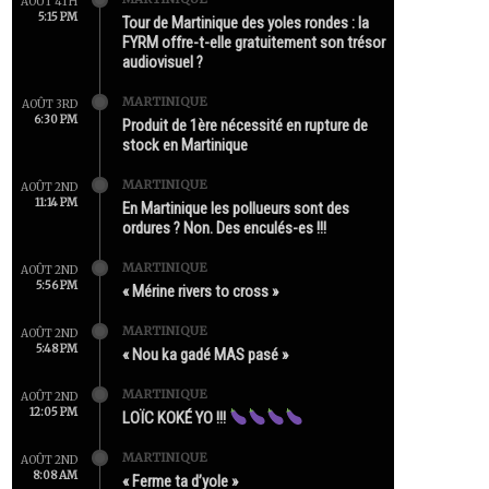
AOÛT 4TH
5:15 PM
Tour de Martinique des yoles rondes : la
FYRM offre-t-elle gratuitement son trésor
audiovisuel ?
MARTINIQUE
AOÛT 3RD
6:30 PM
Produit de 1ère nécessité en rupture de
stock en Martinique
MARTINIQUE
AOÛT 2ND
11:14 PM
En Martinique les pollueurs sont des
ordures ? Non. Des enculés-es !!!
MARTINIQUE
AOÛT 2ND
5:56 PM
« Mérine rivers to cross »
MARTINIQUE
AOÛT 2ND
5:48 PM
« Nou ka gadé MAS pasé »
MARTINIQUE
AOÛT 2ND
12:05 PM
LOÏC KOKÉ YO !!!
MARTINIQUE
AOÛT 2ND
8:08 AM
« Ferme ta d’yole »