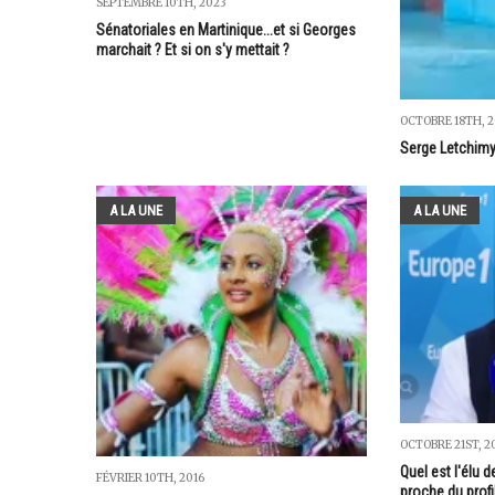
SEPTEMBRE 10TH, 2023
Sénatoriales en Martinique...et si Georges
marchait ? Et si on s'y mettait ?
OCTOBRE 18TH, 
Serge Letchimy.
A LA UNE
A LA UNE
OCTOBRE 21ST, 2
Quel est l'élu d
FÉVRIER 10TH, 2016
proche du prof