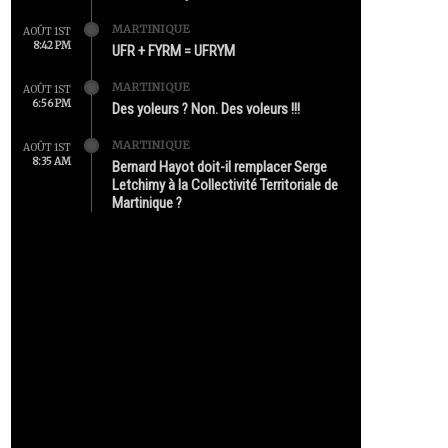
MARTINIQUE
AOÛT 1ST
8:42 PM
UFR + FYRM = UFRYM
MARTINIQUE
AOÛT 1ST
6:56 PM
Des yoleurs ? Non. Des voleurs !!!
MARTINIQUE
AOÛT 1ST
8:35 AM
Bernard Hayot doit-il remplacer Serge
Letchimy à la Collectivité Territoriale de
Martinique ?