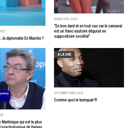
MARS 4TH, 2022
"En bon dard et en tout cas car le carnaval
est un franc exutoire déguisé en
2022
suppositoire sociétal"
..la diplomatie En Marche ?
A LA UNE
OCTOBRE 23RD, 2021
Comme quoi le kumquat !!!
017
e Martinique qui est le plus
il psychologique de Harvey