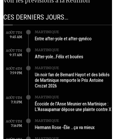
Voir les prévisions à la Réunion
CES DERNIERS JOURS…
MARTINIQUE
AOÛT 7TH
9:45 AM
Entre after-yole et after-gynéco
MARTINIQUE
AOÛT 7TH
9:37 AM
After-yole…Félix et bouées
MARTINIQUE
AOÛT 6TH
7:59 PM
Un noir fan de Bernard Hayot et des békés
de Martinique remporte le Prix Antoine
Crozat 2026
MARTINIQUE
AOÛT 5TH
7:31 PM
Écocide de l’Anse Meunier en Martinique :
L’Assaupamar dépose une plainte contre X
MARTINIQUE
AOÛT 5TH
7:16 PM
Hermann Rose -Élie …ça va mieux
MARTINIQUE