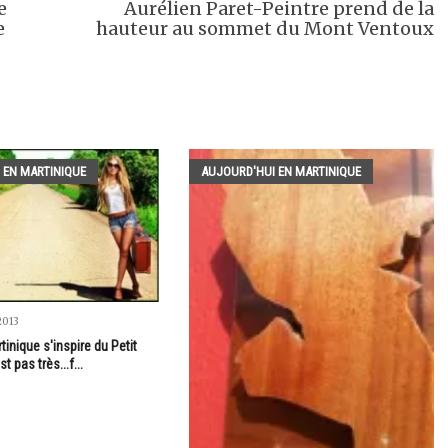
e
Aurélien Paret-Peintre prend de la
e
hauteur au sommet du Mont Ventoux
 EN MARTINIQUE
AUJOURD'HUI EN MARTINIQUE
2013
inique s'inspire du Petit
st pas très...f...